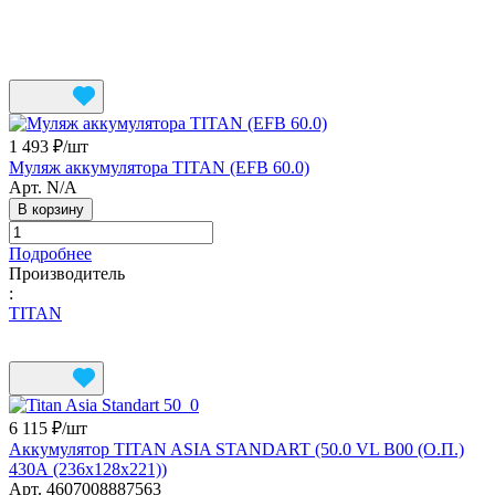
1 493 ₽/
шт
Муляж аккумулятора TITAN (EFB 60.0)
Арт.
N/A
В корзину
Подробнее
Производитель
:
TITAN
6 115 ₽/
шт
Аккумулятор TITAN ASIA STANDART (50.0 VL B00 (О.П.)
430А (236х128х221))
Арт.
4607008887563