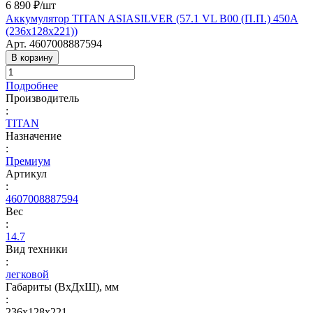
6 890 ₽/
шт
Аккумулятор TITAN ASIASILVER (57.1 VL B00 (П.П.) 450А
(236х128х221))
Арт.
4607008887594
В корзину
Подробнее
Производитель
:
TITAN
Назначение
:
Премиум
Артикул
:
4607008887594
Вес
:
14.7
Вид техники
:
легковой
Габариты (ВхДхШ), мм
:
236х128х221