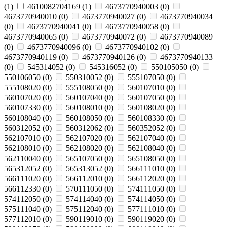
(
1
)
4610082704169
(
1
)
4673770940003
(
0
)
4673770940010
(
0
)
4673770940027
(
0
)
4673770940034
(
0
)
4673770940041
(
0
)
4673770940058
(
0
)
4673770940065
(
0
)
4673770940072
(
0
)
4673770940089
(
0
)
4673770940096
(
0
)
4673770940102
(
0
)
4673770940119
(
0
)
4673770940126
(
0
)
4673770940133
(
0
)
545314052
(
0
)
545316052
(
0
)
550105050
(
0
)
550106050
(
0
)
550310052
(
0
)
555107050
(
0
)
555108020
(
0
)
555108050
(
0
)
560107010
(
0
)
560107020
(
0
)
560107040
(
0
)
560107050
(
0
)
560107330
(
0
)
560108010
(
0
)
560108020
(
0
)
560108040
(
0
)
560108050
(
0
)
560108330
(
0
)
560312052
(
0
)
560312062
(
0
)
560352052
(
0
)
562107010
(
0
)
562107020
(
0
)
562107040
(
0
)
562108010
(
0
)
562108020
(
0
)
562108040
(
0
)
562110040
(
0
)
565107050
(
0
)
565108050
(
0
)
565312052
(
0
)
565313052
(
0
)
566111010
(
0
)
566111020
(
0
)
566112010
(
0
)
566112020
(
0
)
566112330
(
0
)
570111050
(
0
)
574111050
(
0
)
574112050
(
0
)
574114040
(
0
)
574114050
(
0
)
575111040
(
0
)
575112040
(
0
)
577111010
(
0
)
577112010
(
0
)
590119010
(
0
)
590119020
(
0
)