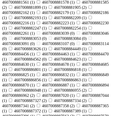
4607008881561
(
1
)
4607008881578
(
1
)
4607008881585
(
2
)
4607008881899
(
1
)
4607008881905
(
2
)
4607008882162
(
1
)
4607008882179
(
1
)
4607008882186
(
1
)
4607008882193
(
1
)
4607008882209
(
1
)
4607008882216
(
1
)
4607008882223
(
1
)
4607008882230
(
1
)
4607008882247
(
1
)
4607008882254
(
1
)
4607008882261
(
1
)
4607008883039
(
0
)
4607008883046
(
0
)
4607008883053
(
0
)
4607008883084
(
0
)
4607008883091
(
0
)
4607008883107
(
0
)
4607008883114
(
0
)
4607008883626
(
1
)
4607008884449
(
1
)
4607008884456
(
1
)
4607008884463
(
1
)
4607008884470
(
1
)
4607008884562
(
0
)
4607008884623
(
1
)
4607008884630
(
1
)
4607008884678
(
1
)
4607008884685
(
1
)
4607008886801
(
1
)
4607008886818
(
1
)
4607008886825
(
1
)
4607008886832
(
1
)
4607008886849
(
1
)
4607008886856
(
1
)
4607008886863
(
1
)
4607008886870
(
1
)
4607008886887
(
1
)
4607008886894
(
1
)
4607008886948
(
1
)
4607008886955
(
2
)
4607008886962
(
2
)
4607008887020
(
1
)
4607008887044
(
1
)
4607008887327
(
2
)
4607008887334
(
2
)
4607008887341
(
2
)
4607008887358
(
2
)
4607008887365
(
1
)
4607008887372
(
1
)
4607008887389
(
1
)