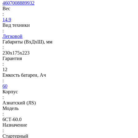
4607008889932
Вес
:
14.9
Вид техники
:
Легковой
Габариты (ВхДхШ), мм
:
230х175х223
Гарантия
:
12
Емкость батареи, Ач
:
60
Корпус
:
Азиатский (JIS)
Модель
:
6СТ-60.0
Назначение
:
Стартерный