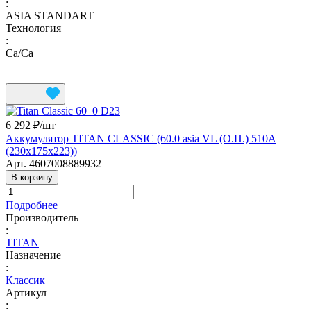
:
ASIA STANDART
Технология
:
Ca/Ca
6 292 ₽/
шт
Аккумулятор TITAN CLASSIC (60.0 asia VL (О.П.) 510А
(230х175х223))
Арт.
4607008889932
В корзину
Подробнее
Производитель
:
TITAN
Назначение
:
Классик
Артикул
: