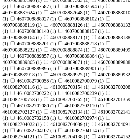
4607008887396
(
1
)
4607008887563
(
2
)
4607008887570
(
2
)
4607008887587
(
1
)
4607008887594
(
1
)
4607008887624
(
1
)
4607008887648
(
1
)
4607008888010
(
1
)
4607008888027
(
1
)
4607008888102
(
1
)
4607008888119
(
1
)
4607008888126
(
1
)
4607008888133
(
1
)
4607008888140
(
1
)
4607008888157
(
1
)
4607008888164
(
1
)
4607008888171
(
1
)
4607008888188
(
1
)
4607008888201
(
1
)
4607008888218
(
1
)
4607008888232
(
1
)
4607008888874
(
1
)
4607008889499
(
1
)
4607008889857
(
1
)
4607008889864
(
1
)
4607008889865
(
1
)
4607008889871
(
1
)
4607008889888
(
1
)
4607008889895
(
1
)
4607008889901
(
1
)
4607008889918
(
1
)
4607008889925
(
1
)
4607008889932
(
1
)
4610082700055
(
1
)
4610082700079
(
1
)
4610082700116
(
1
)
4610082700154
(
1
)
4610082700208
(
1
)
4610082700222
(
1
)
4610082700239
(
1
)
4610082700758
(
1
)
4610082700765
(
1
)
4610082701359
(
1
)
4610082702080
(
1
)
4610082702110
(
1
)
4610082702127
(
1
)
4610082702134
(
1
)
4610082702141
(
1
)
4610082702158
(
1
)
4610082702974
(
1
)
4610082704022
(
1
)
4610082704039
(
1
)
4610082704091
(
1
)
4610082704107
(
1
)
4610082704114
(
1
)
4610082704121
(
1
)
4610082704138
(
1
)
4610082704152