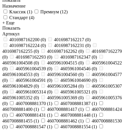
Показать
Назначение
Классик
(
1
)
Премиум
(
12
)
Стандарт
(
4
)
+ Еще
Показать
Артикул
4016987162200
(
0
)
4016987162217
(
0
)
4016987162224
(
0
)
4016987162231
(
0
)
4016987162255
(
0
)
4016987162262
(
0
)
4016987162279
(
0
)
4016987162293
(
0
)
4016987162347
(
0
)
4605961004508
(
0
)
4605961004515
(
0
)
4605961004522
(
0
)
4605961004539
(
0
)
4605961004546
(
0
)
4605961004553
(
0
)
4605961004560
(
0
)
4605961004577
(
0
)
4605961004591
(
0
)
4605961004690
(
0
)
4605961004829
(
0
)
4605961005284
(
0
)
4605961005307
(
0
)
4605961005314
(
0
)
4605961005321
(
0
)
4605961005352
(
0
)
4605961005369
(
0
)
4605961005376
(
0
)
4607008881370
(
1
)
4607008881387
(
1
)
4607008881400
(
1
)
4607008881417
(
1
)
4607008881424
(
1
)
4607008881431
(
1
)
4607008881448
(
1
)
4607008881455
(
1
)
4607008881462
(
1
)
4607008881530
(
1
)
4607008881547
(
1
)
4607008881554
(
1
)