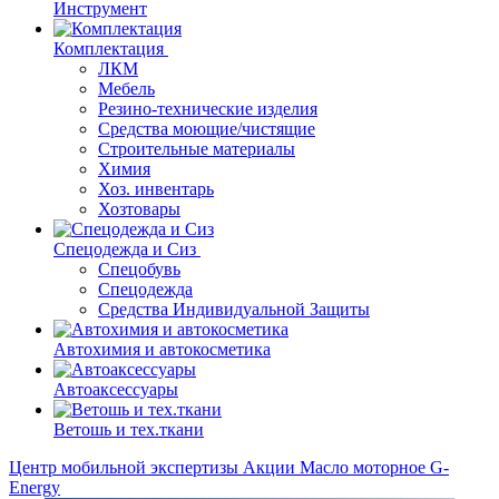
Инструмент
Комплектация
ЛКМ
Мебель
Резино-технические изделия
Средства моющие/чистящие
Строительные материалы
Химия
Хоз. инвентарь
Хозтовары
Спецодежда и Сиз
Спецобувь
Спецодежда
Средства Индивидуальной Защиты
Автохимия и автокосметика
Автоаксессуары
Ветошь и тех.ткани
Центр мобильной экспертизы
Акции
Масло моторное G-
Energy