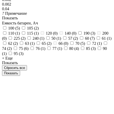
0.002
0.04
?
Примечание
Показать
Емкость батареи, Ач
100
(
5
)
105
(
2
)
110
(
1
)
115
(
1
)
120
(
0
)
140
(
0
)
190
(
3
)
200
(
0
)
225
(
2
)
240
(
1
)
50
(
1
)
57
(
2
)
60
(
7
)
61
(
1
)
62
(
2
)
63
(
1
)
65
(
2
)
66
(
0
)
70
(
5
)
72
(
1
)
74
(
2
)
75
(
6
)
76
(
1
)
77
(
1
)
80
(
4
)
85
(
3
)
90
(
1
)
95
(
3
)
+ Еще
Показать
Сбросить все