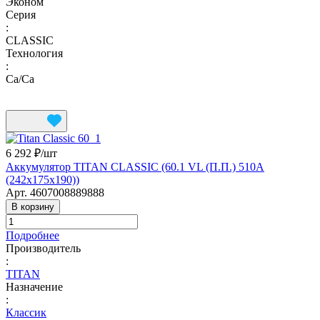
Эконом
Серия
:
CLASSIC
Технология
:
Ca/Ca
6 292 ₽/
шт
Аккумулятор TITAN CLASSIC (60.1 VL (П.П.) 510А
(242х175х190))
Арт.
4607008889888
В корзину
Подробнее
Производитель
:
TITAN
Назначение
:
Классик