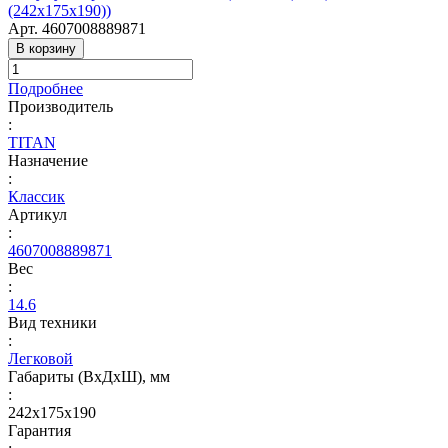
(242х175х190))
Арт.
4607008889871
В корзину
Подробнее
Производитель
:
TITAN
Назначение
:
Классик
Артикул
:
4607008889871
Вес
:
14.6
Вид техники
:
Легковой
Габариты (ВхДхШ), мм
:
242х175х190
Гарантия