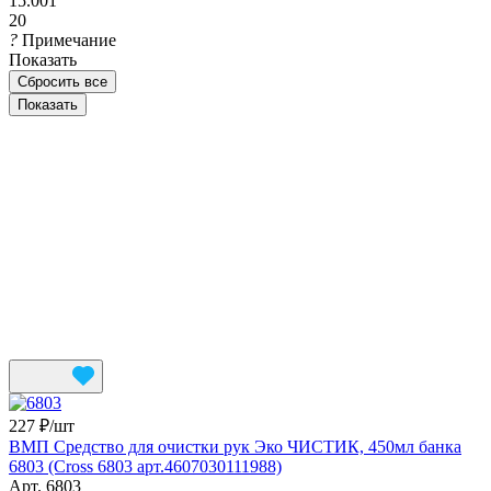
15.001
20
?
Примечание
Показать
Сбросить все
227 ₽/
шт
ВМП Средство для очистки рук Эко ЧИСТИК, 450мл банка
6803 (Cross 6803 арт.4607030111988)
Арт.
6803