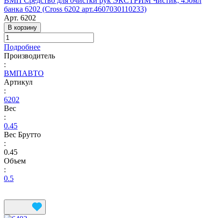
ВМП Средство для очистки рук ЭКСТРИМ Чистик, 450мл
банка 6202 (Cross 6202 арт.4607030110233)
Арт.
6202
В корзину
Подробнее
Производитель
:
ВМПАВТО
Артикул
:
6202
Вес
:
0.45
Вес Брутто
:
0.45
Объем
:
0.5