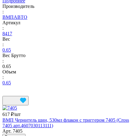
Подробнее
Производитель
:
ВМПАВТО
Артикул
:
8417
Вес
:
0.65
Вес Брутто
:
0.65
Объем
:
0.65
617 ₽/
шт
ВМП Чернитель шин, 530мл флакон с триггером 7405 (Cross
7405 арт.4607030113111)
Арт.
7405