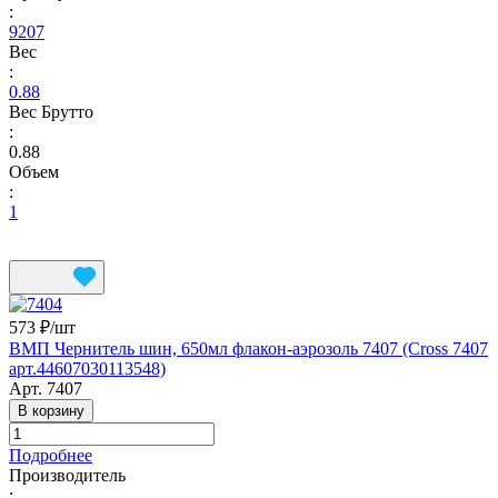
:
9207
Вес
:
0.88
Вес Брутто
:
0.88
Объем
:
1
573 ₽/
шт
ВМП Чернитель шин, 650мл флакон-аэрозоль 7407 (Cross 7407
арт.44607030113548)
Арт.
7407
В корзину
Подробнее
Производитель
: