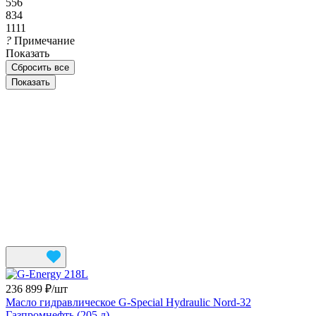
556
834
1111
?
Примечание
Показать
Сбросить все
236 899 ₽/
шт
Масло гидравлическое G-Special Hydraulic Nord-32
Газпромнефть (205 л)