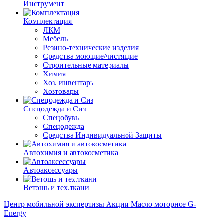
Инструмент
Комплектация
ЛКМ
Мебель
Резино-технические изделия
Средства моющие/чистящие
Строительные материалы
Химия
Хоз. инвентарь
Хозтовары
Спецодежда и Сиз
Спецобувь
Спецодежда
Средства Индивидуальной Защиты
Автохимия и автокосметика
Автоаксессуары
Ветошь и тех.ткани
Центр мобильной экспертизы
Акции
Масло моторное G-
Energy