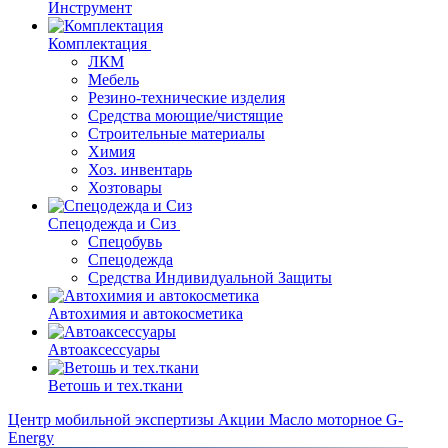
Инструмент
Комплектация
ЛКМ
Мебель
Резино-технические изделия
Средства моющие/чистящие
Строительные материалы
Химия
Хоз. инвентарь
Хозтовары
Спецодежда и Сиз
Спецобувь
Спецодежда
Средства Индивидуальной Защиты
Автохимия и автокосметика
Автоаксессуары
Ветошь и тех.ткани
Центр мобильной экспертизы
Акции
Масло моторное G-
Energy