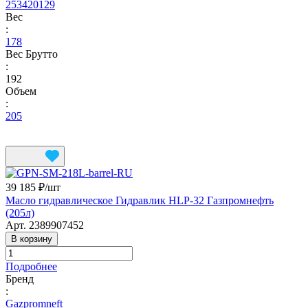
253420129
Вес
:
178
Вес Брутто
:
192
Объем
:
205
39 185 ₽/
шт
Масло гидравлическое Гидравлик HLP-32 Газпромнефть
(205л)
Арт.
2389907452
В корзину
Подробнее
Бренд
:
Gazpromneft