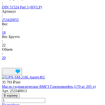
:
DIN 51524 Part 3 (HVLP)
Артикул
:
253420055
Вес
:
18
Вес Брутто
:
22
Объем
:
20
35 793 ₽/
шт
Масло гидравлическое ВМГЗ Газпромнефть (170 кг 205 л)
Арт.
253340013
В корзину
Подробнее