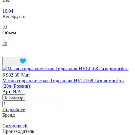
Вес
:
16.94
Вес Брутто
:
22
Объем
:
20
6 982.30 ₽/
шт
Масло гидравлическое Гидравлик HVLP-68 Газпромнефть
(20л (Розлив))
Арт.
N/A
В корзину
Подробнее
Бренд
:
Gazpromneft
Производитель