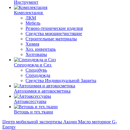
Инструмент
Комплектация
ЛКМ
Мебель
Резино-технические изделия
Средства моющие/чистящие
Строительные материалы
Химия
Хоз. инвентарь
Хозтовары
Спецодежда и Сиз
Спецобувь
Спецодежда
Средства Индивидуальной Защиты
Автохимия и автокосметика
Автоаксессуары
Ветошь и тех.ткани
Центр мобильной экспертизы
Акции
Масло моторное G-
Energy