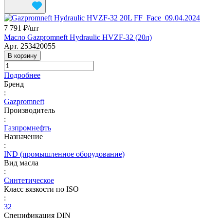
7 791 ₽/
шт
Масло Gazpromneft Hydraulic HVZF-32 (20л)
Арт.
253420055
В корзину
Подробнее
Бренд
:
Gazpromneft
Производитель
:
Газпромнефть
Назначение
:
IND (промышленное оборудование)
Вид масла
:
Синтетическое
Класс вязкости по ISO
:
32
Спецификация DIN