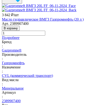
3 842 ₽/
шт
Масло гидравлическое ВМГЗ Газпромнефть (20 л )
Арт.
2389907400
В корзину
Подробнее
Бренд
:
Gazpromneft
Производитель
:
Газпромнефть
Назначение
:
CVL (коммерческий транспорт)
Вид масла
:
Минеральное
Артикул
:
2389907400