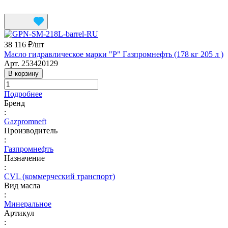
38 116 ₽/
шт
Масло гидравлическое марки "Р" Газпромнефть (178 кг 205 л )
Арт.
253420129
В корзину
Подробнее
Бренд
:
Gazpromneft
Производитель
:
Газпромнефть
Назначение
:
CVL (коммерческий транспорт)
Вид масла
:
Минеральное
Артикул
: