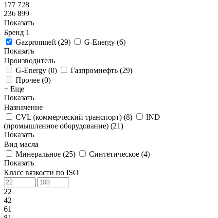
177 728
236 899
Показать
Бренд
1
Gazpromneft
(
29
)
G-Energy
(
6
)
Показать
Производитель
G-Energy
(
0
)
Газпромнефть
(
29
)
Прочее
(
0
)
+ Еще
Показать
Назначение
CVL (коммерческий транспорт)
(
8
)
IND
(промышленное оборудование)
(
21
)
Показать
Вид масла
Минеральное
(
25
)
Синтетическое
(
4
)
Показать
Класс вязкости по ISO
22
42
61
81