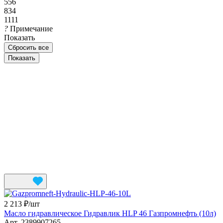
556
834
1111
?
Примечание
Показать
Сбросить все
2 213 ₽/
шт
Масло гидравлическое Гидравлик HLP 46 Газпромнефть (10л)
Арт.
2389907265