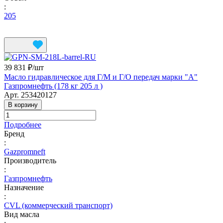
:
205
39 831 ₽/
шт
Масло гидравлическое для Г/М и Г/О передач марки "А"
Газпромнефть (178 кг 205 л )
Арт.
253420127
В корзину
Подробнее
Бренд
:
Gazpromneft
Производитель
:
Газпромнефть
Назначение
:
CVL (коммерческий транспорт)
Вид масла