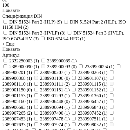
100
Показать
Спецификация DIN
DIN 51524 Part 2 (HLP)
(
9
)
DIN 51524 Part 2 (HLP), ISO
11158 HM
(
2
)
DIN 51524 Part 3 (HVLP)
(
8
)
DIN 51524 Part 3 (HVLP),
ISO 6743-4 HV
(
3
)
ISO 6743-4 HFC
(
1
)
+ Еще
Показать
Артикул
2332250003
(
1
)
2389900089
(
1
)
2389900090
(
1
)
2389900093
(
0
)
2389900094
(
1
)
2389900201
(
1
)
2389900207
(
1
)
2389900263
(
1
)
2389900368
(
1
)
2389901106
(
0
)
2389901107
(
1
)
2389901110
(
1
)
2389901111
(
2
)
2389901115
(
1
)
2389901150
(
0
)
2389901151
(
1
)
2389901152
(
1
)
2389901153
(
1
)
2389901293
(
1
)
2389901360
(
1
)
2389905160
(
1
)
2389906448
(
0
)
2389906457
(
1
)
2389906693
(
1
)
2389906694
(
1
)
2389906843
(
1
)
2389907265
(
2
)
2389907400
(
1
)
2389907452
(
1
)
2389907453
(
1
)
2389907478
(
1
)
2389907511
(
1
)
2389907633
(
1
)
2389907974
(
1
)
2389908032
(
1
)