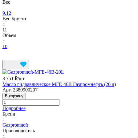
Вес
:
9.12
Вес Брутто
:
11
Объем
:
10
3 751 ₽/
шт
Масло гидравлическое МГЕ-46В Газпромнефть (20 л)
Арт.
2389900207
В корзину
Подробнее
Бренд
:
Gazpromneft
Производитель
: