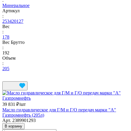
:
Минеральное
Артикул
:
253420127
Вес
:
178
Вес Брутто
:
192
Объем
:
205
39 831 ₽/
шт
Масло гидравлическое для Г/М и Г/О передач марки "А"
Газпромнефть (205л)
Арт.
2389901293
В корзину