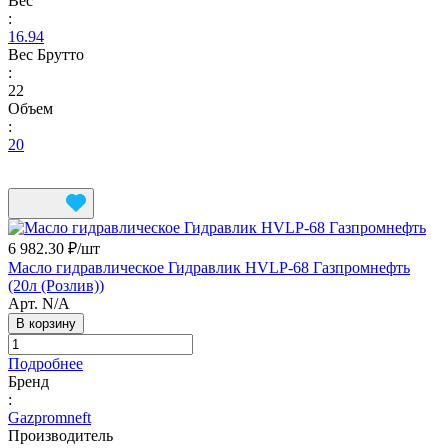
Вес
:
16.94
Вес Брутто
:
22
Объем
:
20
6 982.30 ₽/
шт
Масло гидравлическое Гидравлик HVLP-68 Газпромнефть
(20л (Розлив))
Арт.
N/A
В корзину
Подробнее
Бренд
:
Gazpromneft
Производитель