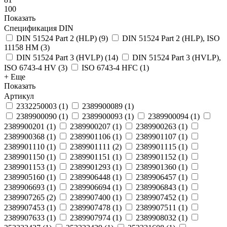
100
Показать
Спецификация DIN
DIN 51524 Part 2 (HLP)
(
9
)
DIN 51524 Part 2 (HLP), ISO
11158 HM
(
3
)
DIN 51524 Part 3 (HVLP)
(
14
)
DIN 51524 Part 3 (HVLP),
ISO 6743-4 HV
(
3
)
ISO 6743-4 HFC
(
1
)
+ Еще
Показать
Артикул
2332250003
(
1
)
2389900089
(
1
)
2389900090
(
1
)
2389900093
(
1
)
2389900094
(
1
)
2389900201
(
1
)
2389900207
(
1
)
2389900263
(
1
)
2389900368
(
1
)
2389901106
(
1
)
2389901107
(
1
)
2389901110
(
1
)
2389901111
(
2
)
2389901115
(
1
)
2389901150
(
1
)
2389901151
(
1
)
2389901152
(
1
)
2389901153
(
1
)
2389901293
(
1
)
2389901360
(
1
)
2389905160
(
1
)
2389906448
(
1
)
2389906457
(
1
)
2389906693
(
1
)
2389906694
(
1
)
2389906843
(
1
)
2389907265
(
2
)
2389907400
(
1
)
2389907452
(
1
)
2389907453
(
1
)
2389907478
(
1
)
2389907511
(
1
)
2389907633
(
1
)
2389907974
(
1
)
2389908032
(
1
)