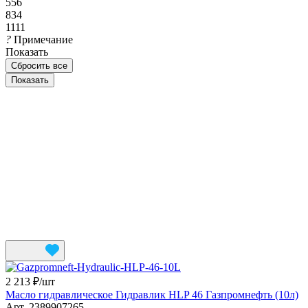
556
834
1111
?
Примечание
Показать
Сбросить все
2 213 ₽/
шт
Масло гидравлическое Гидравлик HLP 46 Газпромнефть (10л)
Арт.
2389907265