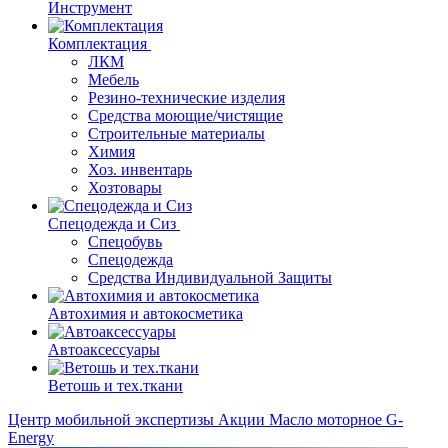
Инструмент
Комплектация
ЛКМ
Мебель
Резино-технические изделия
Средства моющие/чистящие
Строительные материалы
Химия
Хоз. инвентарь
Хозтовары
Спецодежда и Сиз
Спецобувь
Спецодежда
Средства Индивидуальной Защиты
Автохимия и автокосметика
Автоаксессуары
Ветошь и тех.ткани
Центр мобильной экспертизы
Акции
Масло моторное G-
Energy