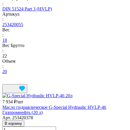
:
DIN 51524 Part 3 (HVLP)
Артикул
:
253420055
Вес
:
18
Вес Брутто
:
22
Объем
:
20
7 934 ₽/
шт
Масло гидравлическое G-Special Hydraulic HVLP-46
Газпромнефть (20 л)
Арт.
253420378
В корзину