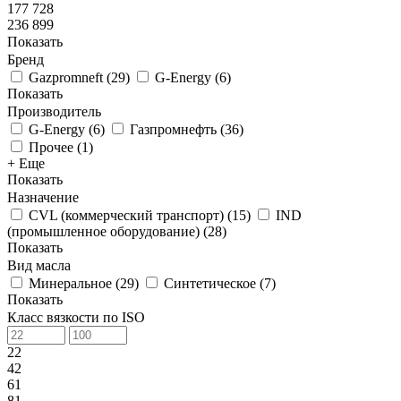
177 728
236 899
Показать
Бренд
Gazpromneft
(
29
)
G-Energy
(
6
)
Показать
Производитель
G-Energy
(
6
)
Газпромнефть
(
36
)
Прочее
(
1
)
+ Еще
Показать
Назначение
CVL (коммерческий транспорт)
(
15
)
IND
(промышленное оборудование)
(
28
)
Показать
Вид масла
Минеральное
(
29
)
Синтетическое
(
7
)
Показать
Класс вязкости по ISO
22
42
61
81