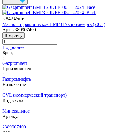
3 842 ₽/
шт
Масло гидравлическое ВМГЗ Газпромнефть (20 л )
Арт.
2389907400
В корзину
Подробнее
Бренд
:
Gazpromneft
Производитель
:
Газпромнефть
Назначение
:
CVL (коммерческий транспорт)
Вид масла
:
Минеральное
Артикул
:
2389907400