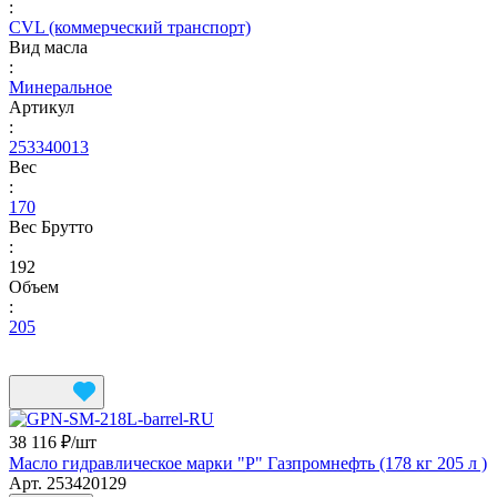
:
CVL (коммерческий транспорт)
Вид масла
:
Минеральное
Артикул
:
253340013
Вес
:
170
Вес Брутто
:
192
Объем
:
205
38 116 ₽/
шт
Масло гидравлическое марки "Р" Газпромнефть (178 кг 205 л )
Арт.
253420129