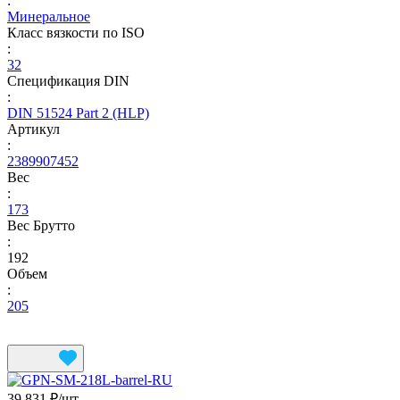
:
Минеральное
Класс вязкости по ISO
:
32
Спецификация DIN
:
DIN 51524 Part 2 (HLP)
Артикул
:
2389907452
Вес
:
173
Вес Брутто
:
192
Объем
:
205
39 831 ₽/
шт