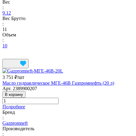
Вес
:
9.12
Вес Брутто
:
11
Объем
:
10
3 751 ₽/
шт
Масло гидравлическое МГЕ-46В Газпромнефть (20 л)
Арт.
2389900207
В корзину
Подробнее
Бренд
:
Gazpromneft
Производитель
: