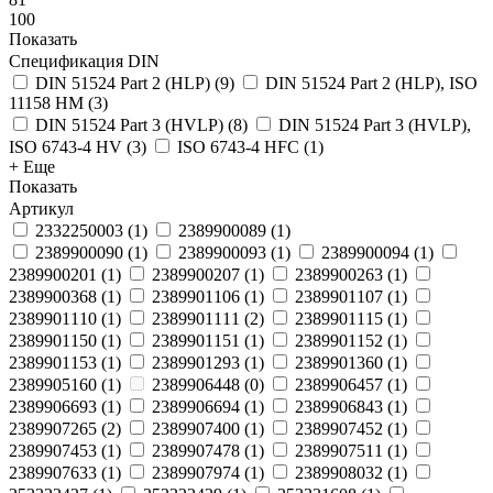
100
Показать
Спецификация DIN
DIN 51524 Part 2 (HLP)
(
9
)
DIN 51524 Part 2 (HLP), ISO
11158 HM
(
3
)
DIN 51524 Part 3 (HVLP)
(
8
)
DIN 51524 Part 3 (HVLP),
ISO 6743-4 HV
(
3
)
ISO 6743-4 HFC
(
1
)
+ Еще
Показать
Артикул
2332250003
(
1
)
2389900089
(
1
)
2389900090
(
1
)
2389900093
(
1
)
2389900094
(
1
)
2389900201
(
1
)
2389900207
(
1
)
2389900263
(
1
)
2389900368
(
1
)
2389901106
(
1
)
2389901107
(
1
)
2389901110
(
1
)
2389901111
(
2
)
2389901115
(
1
)
2389901150
(
1
)
2389901151
(
1
)
2389901152
(
1
)
2389901153
(
1
)
2389901293
(
1
)
2389901360
(
1
)
2389905160
(
1
)
2389906448
(
0
)
2389906457
(
1
)
2389906693
(
1
)
2389906694
(
1
)
2389906843
(
1
)
2389907265
(
2
)
2389907400
(
1
)
2389907452
(
1
)
2389907453
(
1
)
2389907478
(
1
)
2389907511
(
1
)
2389907633
(
1
)
2389907974
(
1
)
2389908032
(
1
)