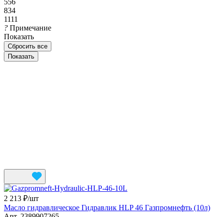
556
834
1111
?
Примечание
Показать
Сбросить все
2 213 ₽/
шт
Масло гидравлическое Гидравлик HLP 46 Газпромнефть (10л)
Арт.
2389907265