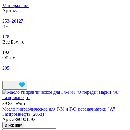
:
Минеральное
Артикул
:
253420127
Вес
:
178
Вес Брутто
:
192
Объем
:
205
39 831 ₽/
шт
Масло гидравлическое для Г/М и Г/О передач марки "А"
Газпромнефть (205л)
Арт.
2389901293
В корзину