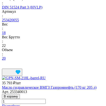
:
DIN 51524 Part 3 (HVLP)
Артикул
:
253420055
Вес
:
18
Вес Брутто
:
22
Объем
:
20
35 793 ₽/
шт
Масло гидравлическое ВМГЗ Газпромнефть (170 кг 205 л)
Арт.
253340013
В корзину
Подробнее