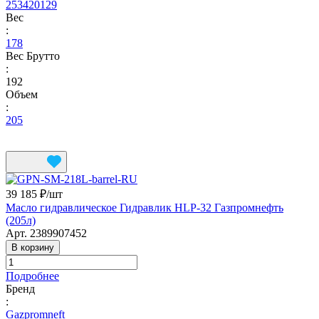
253420129
Вес
:
178
Вес Брутто
:
192
Объем
:
205
39 185 ₽/
шт
Масло гидравлическое Гидравлик HLP-32 Газпромнефть
(205л)
Арт.
2389907452
В корзину
Подробнее
Бренд
:
Gazpromneft