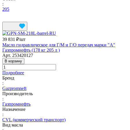
:
205
39 831 ₽/
шт
Масло гидравлическое для Г/М и Г/О передач марки "А"
Газпромнефть (178 кг 205 л )
Арт.
253420127
В корзину
Подробнее
Бренд
:
Gazpromneft
Производитель
:
Газпромнефть
Назначение
:
CVL (коммерческий транспорт)
Вид масла