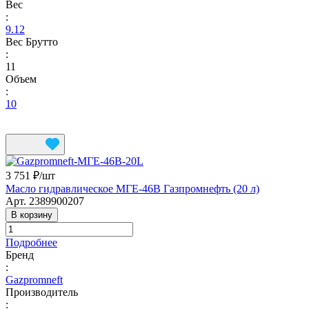
Вес
:
9.12
Вес Брутто
:
11
Объем
:
10
3 751 ₽/
шт
Масло гидравлическое МГЕ-46В Газпромнефть (20 л)
Арт.
2389900207
В корзину
Подробнее
Бренд
:
Gazpromneft
Производитель
: