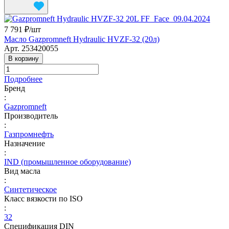
7 791 ₽/
шт
Масло Gazpromneft Hydraulic HVZF-32 (20л)
Арт.
253420055
В корзину
Подробнее
Бренд
:
Gazpromneft
Производитель
:
Газпромнефть
Назначение
:
IND (промышленное оборудование)
Вид масла
:
Синтетическое
Класс вязкости по ISO
:
32
Спецификация DIN