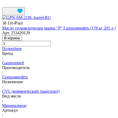
38 116 ₽/
шт
Масло гидравлическое марки "Р" Газпромнефть (178 кг 205 л )
Арт.
253420129
В корзину
Подробнее
Бренд
:
Gazpromneft
Производитель
:
Газпромнефть
Назначение
:
CVL (коммерческий транспорт)
Вид масла
:
Минеральное
Артикул
: