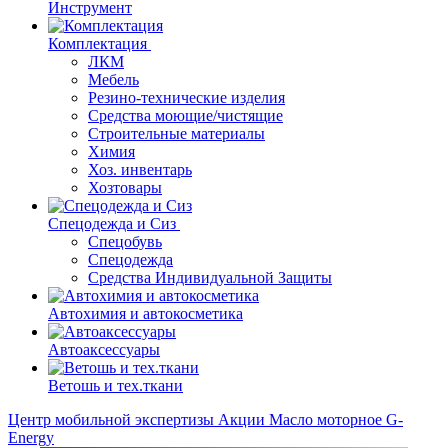
Инструмент
Комплектация
ЛКМ
Мебель
Резино-технические изделия
Средства моющие/чистящие
Строительные материалы
Химия
Хоз. инвентарь
Хозтовары
Спецодежда и Сиз
Спецобувь
Спецодежда
Средства Индивидуальной Защиты
Автохимия и автокосметика
Автоаксессуары
Ветошь и тех.ткани
Центр мобильной экспертизы
Акции
Масло моторное G-
Energy