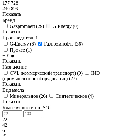
177 728
236 899
Показать
Бренд
Gazpromneft
(
29
)
G-Energy
(
0
)
Показать
Производитель
1
G-Energy
(
6
)
Газпромнефть
(
36
)
Прочее
(
1
)
+ Еще
Показать
Назначение
CVL (коммерческий транспорт)
(
9
)
IND
(промышленное оборудование)
(
27
)
Показать
Вид масла
Минеральное
(
26
)
Синтетическое
(
4
)
Показать
Класс вязкости по ISO
22
42
61
81