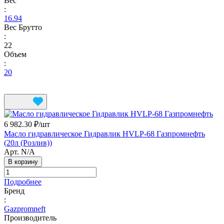
Вес
:
16.94
Вес Брутто
:
22
Объем
:
20
6 982.30 ₽/
шт
Масло гидравлическое Гидравлик HVLP-68 Газпромнефть
(20л (Розлив))
Арт.
N/A
В корзину
Подробнее
Бренд
:
Gazpromneft
Производитель