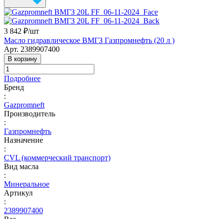
3 842 ₽/
шт
Масло гидравлическое ВМГЗ Газпромнефть (20 л )
Арт.
2389907400
В корзину
Подробнее
Бренд
:
Gazpromneft
Производитель
:
Газпромнефть
Назначение
:
CVL (коммерческий транспорт)
Вид масла
:
Минеральное
Артикул
:
2389907400