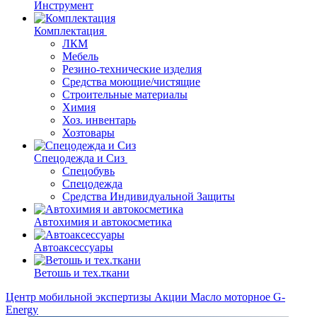
Инструмент
Комплектация
ЛКМ
Мебель
Резино-технические изделия
Средства моющие/чистящие
Строительные материалы
Химия
Хоз. инвентарь
Хозтовары
Спецодежда и Сиз
Спецобувь
Спецодежда
Средства Индивидуальной Защиты
Автохимия и автокосметика
Автоаксессуары
Ветошь и тех.ткани
Центр мобильной экспертизы
Акции
Масло моторное G-
Energy