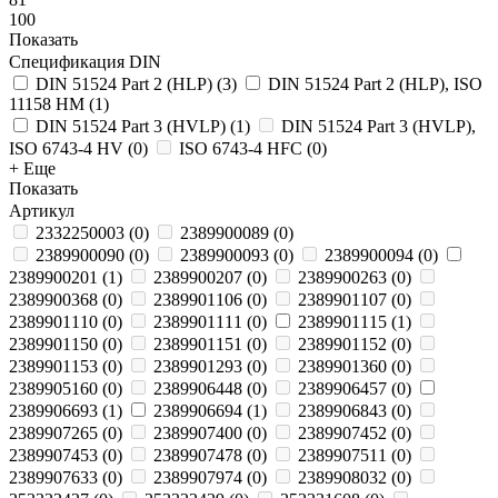
100
Показать
Спецификация DIN
DIN 51524 Part 2 (HLP)
(
3
)
DIN 51524 Part 2 (HLP), ISO
11158 HM
(
1
)
DIN 51524 Part 3 (HVLP)
(
1
)
DIN 51524 Part 3 (HVLP),
ISO 6743-4 HV
(
0
)
ISO 6743-4 HFC
(
0
)
+ Еще
Показать
Артикул
2332250003
(
0
)
2389900089
(
0
)
2389900090
(
0
)
2389900093
(
0
)
2389900094
(
0
)
2389900201
(
1
)
2389900207
(
0
)
2389900263
(
0
)
2389900368
(
0
)
2389901106
(
0
)
2389901107
(
0
)
2389901110
(
0
)
2389901111
(
0
)
2389901115
(
1
)
2389901150
(
0
)
2389901151
(
0
)
2389901152
(
0
)
2389901153
(
0
)
2389901293
(
0
)
2389901360
(
0
)
2389905160
(
0
)
2389906448
(
0
)
2389906457
(
0
)
2389906693
(
1
)
2389906694
(
1
)
2389906843
(
0
)
2389907265
(
0
)
2389907400
(
0
)
2389907452
(
0
)
2389907453
(
0
)
2389907478
(
0
)
2389907511
(
0
)
2389907633
(
0
)
2389907974
(
0
)
2389908032
(
0
)