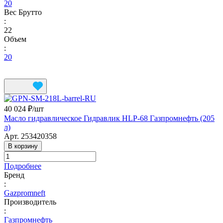
20
Вес Брутто
:
22
Объем
:
20
40 024 ₽/
шт
Масло гидравлическое Гидравлик HLP-68 Газпромнефть (205
л)
Арт.
253420358
В корзину
Подробнее
Бренд
:
Gazpromneft
Производитель
:
Газпромнефть