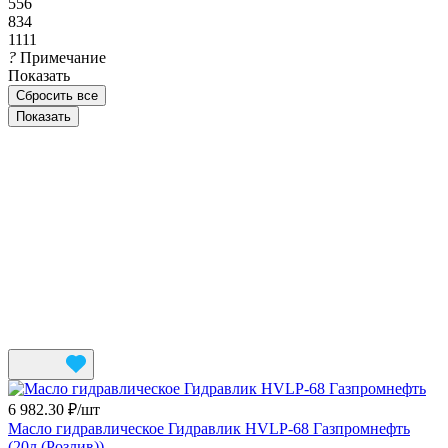
556
834
1111
?
Примечание
Показать
Сбросить все
6 982.30 ₽/
шт
Масло гидравлическое Гидравлик HVLP-68 Газпромнефть
(20л (Розлив))