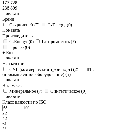
177 728
236 899
Показать
Бренд
Gazpromneft
(
7
)
G-Energy
(
0
)
Показать
Производитель
G-Energy
(
0
)
Газпромнефть
(
7
)
Прочее
(
0
)
+ Еще
Показать
Назначение
CVL (коммерческий транспорт)
(
2
)
IND
(промышленное оборудование)
(
5
)
Показать
Вид масла
Минеральное
(
7
)
Синтетическое
(
0
)
Показать
Класс вязкости по ISO
22
42
61
81