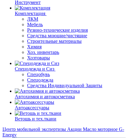
Инструмент
Комплектация
ЛКМ
Мебель
Резино-технические изделия
Средства моющие/чистящие
Строительные материалы
Химия
Хоз. инвентарь
Хозтовары
Спецодежда и Сиз
Спецобувь
Спецодежда
Средства Индивидуальной Защиты
Автохимия и автокосметика
Автоаксессуары
Ветошь и тех.ткани
Центр мобильной экспертизы
Акции
Масло моторное G-
Energy