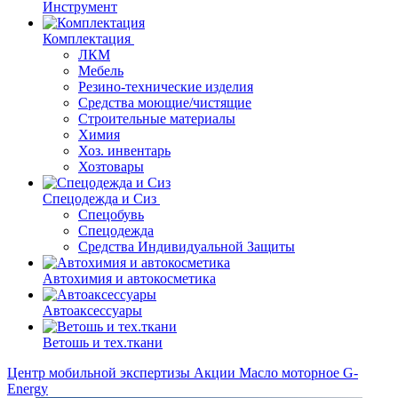
Инструмент
Комплектация
ЛКМ
Мебель
Резино-технические изделия
Средства моющие/чистящие
Строительные материалы
Химия
Хоз. инвентарь
Хозтовары
Спецодежда и Сиз
Спецобувь
Спецодежда
Средства Индивидуальной Защиты
Автохимия и автокосметика
Автоаксессуары
Ветошь и тех.ткани
Центр мобильной экспертизы
Акции
Масло моторное G-
Energy