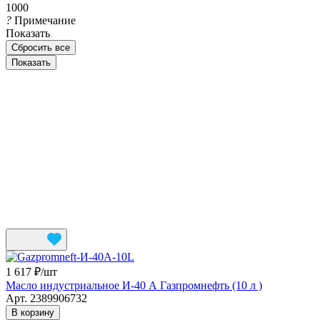
1000
?
Примечание
Показать
Сбросить все
1 617 ₽/
шт
Масло индустриальное И-40 А Газпромнефть (10 л )
Арт.
2389906732
В корзину