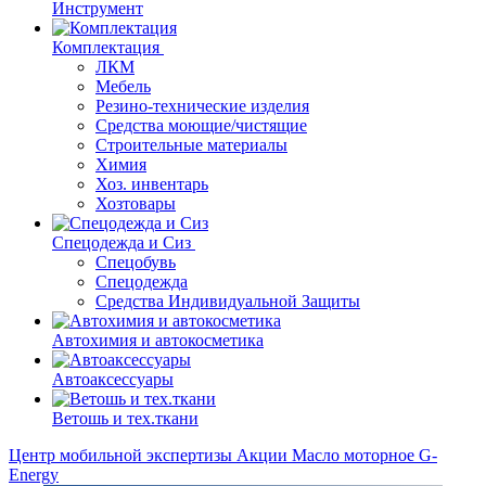
Инструмент
Комплектация
ЛКМ
Мебель
Резино-технические изделия
Средства моющие/чистящие
Строительные материалы
Химия
Хоз. инвентарь
Хозтовары
Спецодежда и Сиз
Спецобувь
Спецодежда
Средства Индивидуальной Защиты
Автохимия и автокосметика
Автоаксессуары
Ветошь и тех.ткани
Центр мобильной экспертизы
Акции
Масло моторное G-
Energy