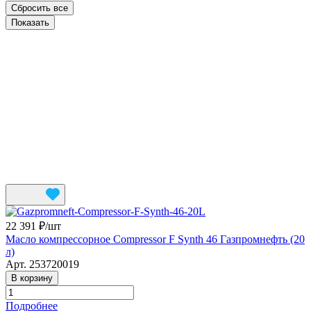
Сбросить все
22 391 ₽/
шт
Масло компрессорное Compressor F Synth 46 Газпромнефть (20
л)
Арт.
253720019
В корзину
Подробнее