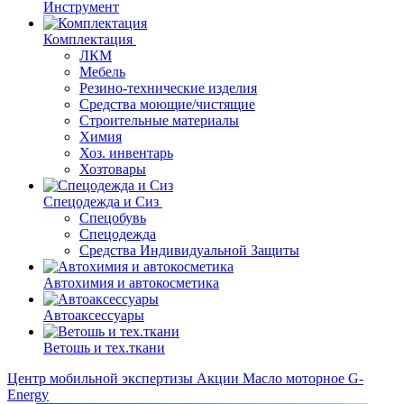
Инструмент
Комплектация
ЛКМ
Мебель
Резино-технические изделия
Средства моющие/чистящие
Строительные материалы
Химия
Хоз. инвентарь
Хозтовары
Спецодежда и Сиз
Спецобувь
Спецодежда
Средства Индивидуальной Защиты
Автохимия и автокосметика
Автоаксессуары
Ветошь и тех.ткани
Центр мобильной экспертизы
Акции
Масло моторное G-
Energy