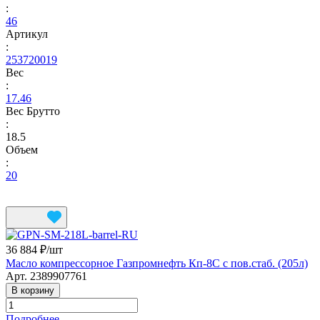
:
46
Артикул
:
253720019
Вес
:
17.46
Вес Брутто
:
18.5
Объем
:
20
36 884 ₽/
шт
Масло компрессорное Газпромнефть Кп-8С с пов.стаб. (205л)
Арт.
2389907761
В корзину
Подробнее