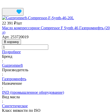
22 391 ₽/
шт
Масло компрессорное Compressor F Synth 46 Газпромнефть (20
л)
Арт.
253720019
В корзину
Подробнее
Бренд
:
Gazpromneft
Производитель
:
Газпромнефть
Назначение
:
IND (промышленное оборудование)
Вид масла
:
Синтетическое
Класс вязкости по ISO