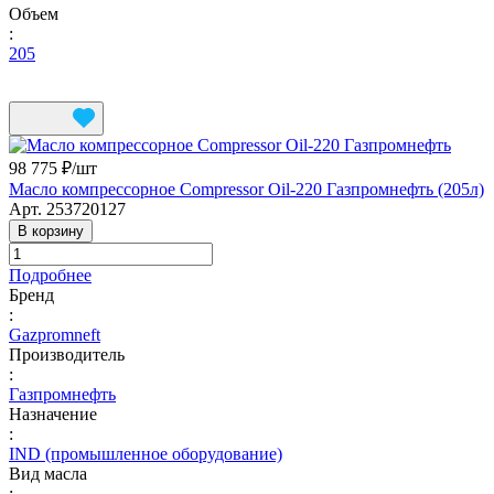
Объем
:
205
98 775 ₽/
шт
Масло компрессорное Compressor Oil-220 Газпромнефть (205л)
Арт.
253720127
В корзину
Подробнее
Бренд
:
Gazpromneft
Производитель
:
Газпромнефть
Назначение
:
IND (промышленное оборудование)
Вид масла
: