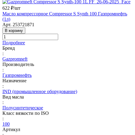
622 ₽/
шт
Масло компрессорное Compressor S Synth 100 Газпромнефть
(1л)
Арт.
253721871
В корзину
Подробнее
Бренд
:
Gazpromneft
Производитель
:
Газпромнефть
Назначение
:
IND (промышленное оборудование)
Вид масла
:
Полусинтетическое
Класс вязкости по ISO
:
100
Артикул
: