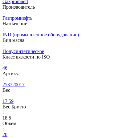
Gazpromneft
Производитель
:
Газпромнефть
Назначение
:
IND (промышленное оборудование)
Вид масла
:
Полусинтетическое
Класс вязкости по ISO
:
46
Артикул
:
253720017
Вес
:
17.59
Вес Брутто
:
18.5
Объем
:
20