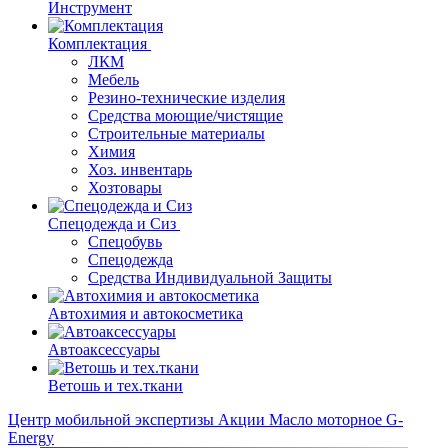
Инструмент
Комплектация
ЛКМ
Мебель
Резино-технические изделия
Средства моющие/чистящие
Строительные материалы
Химия
Хоз. инвентарь
Хозтовары
Спецодежда и Сиз
Спецобувь
Спецодежда
Средства Индивидуальной Защиты
Автохимия и автокосметика
Автоаксессуары
Ветошь и тех.ткани
Центр мобильной экспертизы
Акции
Масло моторное G-
Energy