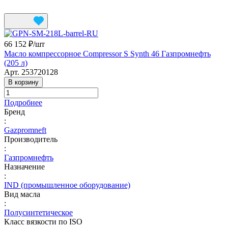
66 152 ₽/
шт
Масло компрессорное Compressor S Synth 46 Газпромнефть
(205 л)
Арт.
253720128
В корзину
Подробнее
Бренд
:
Gazpromneft
Производитель
:
Газпромнефть
Назначение
:
IND (промышленное оборудование)
Вид масла
:
Полусинтетическое
Класс вязкости по ISO