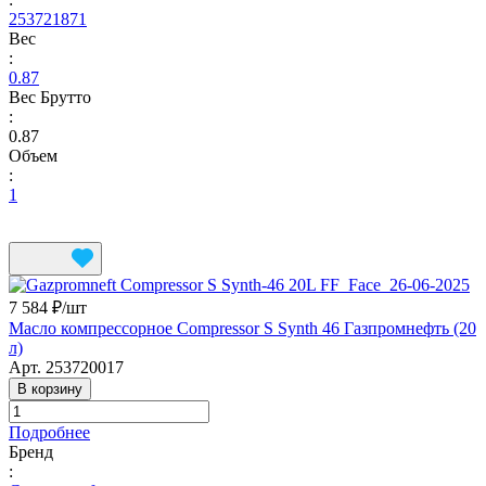
253721871
Вес
:
0.87
Вес Брутто
:
0.87
Объем
:
1
7 584 ₽/
шт
Масло компрессорное Compressor S Synth 46 Газпромнефть (20
л)
Арт.
253720017
В корзину
Подробнее
Бренд
: