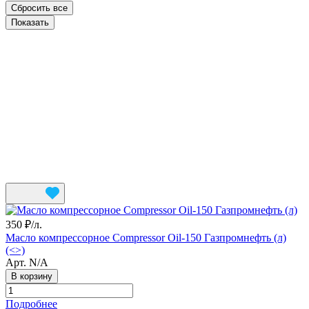
Сбросить все
350 ₽/
л.
Масло компрессорное Compressor Oil-150 Газпромнефть (л)
(<>)
Арт.
N/A
В корзину
Подробнее