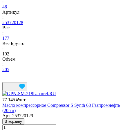
:
46
Артикул
:
253720128
Вес
:
177
Вес Брутто
:
192
Объем
:
205
77 145 ₽/
шт
Масло компрессорное Compressor S Synth 68 Газпромнефть
(205 л)
Арт.
253720129
В корзину