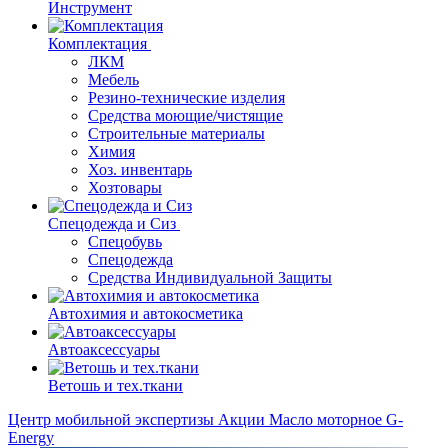
Инструмент
Комплектация
ЛКМ
Мебель
Резино-технические изделия
Средства моющие/чистящие
Строительные материалы
Химия
Хоз. инвентарь
Хозтовары
Спецодежда и Сиз
Спецобувь
Спецодежда
Средства Индивидуальной Защиты
Автохимия и автокосметика
Автоаксессуары
Ветошь и тех.ткани
Центр мобильной экспертизы
Акции
Масло моторное G-
Energy