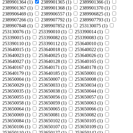
2389901364
(
1
)
2389901365
(
1
)
2389901366
(
1
)
2389901367
(
1
)
2389901368
(
1
)
2389901370
(
1
)
2389906469
(
1
)
2389906557
(
1
)
2389906825
(
1
)
2389907266
(
1
)
2389907792
(
1
)
2389907793
(
1
)
2389907848
(
1
)
2389907852
(
1
)
253130075
(
1
)
253130076
(
1
)
253390010
(
1
)
253390014
(
1
)
253390015
(
1
)
253390082
(
1
)
253390083
(
1
)
253390110
(
1
)
253390112
(
1
)
253640010
(
1
)
253640015
(
1
)
253640018
(
1
)
253640022
(
1
)
253640023
(
1
)
253640025
(
1
)
253640026
(
1
)
253640027
(
1
)
253640128
(
1
)
253640165
(
1
)
253640167
(
1
)
253640171
(
1
)
253640178
(
1
)
253640179
(
1
)
253640185
(
1
)
253650001
(
1
)
253650004
(
1
)
253650007
(
1
)
253650008
(
1
)
253650029
(
1
)
253650033
(
1
)
253650034
(
1
)
253650035
(
1
)
253650038
(
1
)
253650044
(
1
)
253650055
(
1
)
253650056
(
1
)
253650057
(
1
)
253650058
(
1
)
253650059
(
1
)
253650063
(
1
)
253650064
(
1
)
253650065
(
1
)
253650066
(
1
)
253650069
(
1
)
253650081
(
1
)
253650082
(
1
)
253650084
(
1
)
253650102
(
1
)
253650105
(
1
)
253650106
(
1
)
253650107
(
1
)
253650109
(
1
)
253650110
(
1
)
253650127
(
1
)
253650142
(
1
)