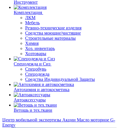
Инструмент
Комплектация
ЛКМ
Мебель
Резино-технические изделия
Средства моющие/чистящие
Строительные материалы
Химия
Хоз. инвентарь
Хозтовары
Спецодежда и Сиз
Спецобувь
Спецодежда
Средства Индивидуальной Защиты
Автохимия и автокосметика
Автоаксессуары
Ветошь и тех.ткани
Центр мобильной экспертизы
Акции
Масло моторное G-
Energy