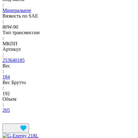
:
Минеральное
Вязкость по SAE
:
80W-90
Тип трансмиссии
:
МКПП
Артикул
:
253640185
Вес
:
184
Вес Брутто
:
192
Объем
:
205