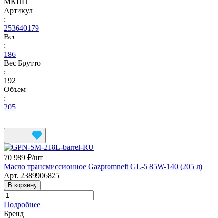
МКПП
Артикул
:
253640179
Вес
:
186
Вес Брутто
:
192
Объем
:
205
70 989 ₽/
шт
Масло трансмиссионное Gazpromneft GL-5 85W-140 (205 л)
Арт.
2389906825
В корзину
Подробнее
Бренд