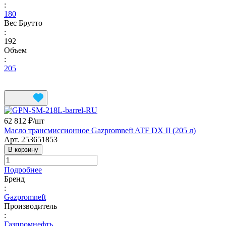
:
180
Вес Брутто
:
192
Объем
:
205
62 812 ₽/
шт
Масло трансмиссионное Gazpromneft ATF DX II (205 л)
Арт.
253651853
В корзину
Подробнее
Бренд
:
Gazpromneft
Производитель
:
Газпромнефть