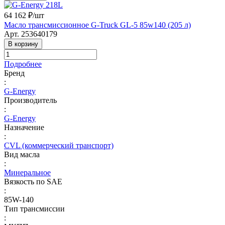
64 162 ₽/
шт
Масло трансмиссионное G-Truck GL-5 85w140 (205 л)
Арт.
253640179
В корзину
Подробнее
Бренд
:
G-Energy
Производитель
:
G-Energy
Назначение
:
CVL (коммерческий транспорт)
Вид масла
:
Минеральное
Вязкость по SAE
:
85W-140
Тип трансмиссии
: