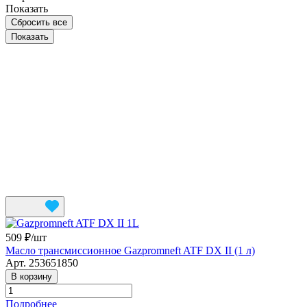
Показать
Сбросить все
509 ₽/
шт
Масло трансмиссионное Gazpromneft ATF DX II (1 л)
Арт.
253651850
В корзину
Подробнее