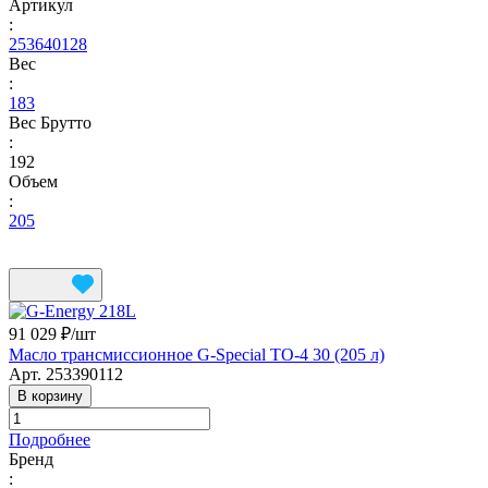
Артикул
:
253640128
Вес
:
183
Вес Брутто
:
192
Объем
:
205
91 029 ₽/
шт
Масло трансмиссионное G-Special TO-4 30 (205 л)
Арт.
253390112
В корзину
Подробнее
Бренд
: