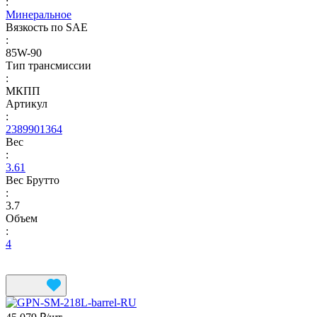
:
Минеральное
Вязкость по SAE
:
85W-90
Тип трансмиссии
:
МКПП
Артикул
:
2389901364
Вес
:
3.61
Вес Брутто
:
3.7
Объем
:
4