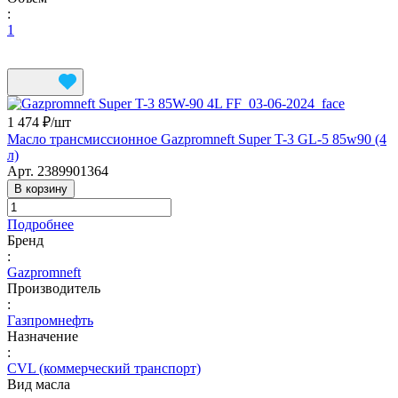
:
1
1 474 ₽/
шт
Масло трансмиссионное Gazpromneft Super T-3 GL-5 85w90 (4
л)
Арт.
2389901364
В корзину
Подробнее
Бренд
:
Gazpromneft
Производитель
:
Газпромнефть
Назначение
:
CVL (коммерческий транспорт)
Вид масла