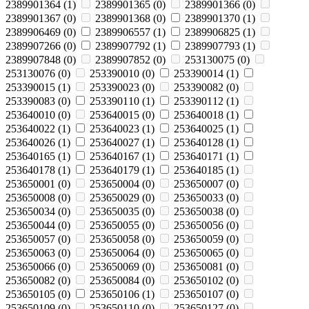
2389901364
(
1
)
2389901365
(
0
)
2389901366
(
0
)
2389901367
(
0
)
2389901368
(
0
)
2389901370
(
1
)
2389906469
(
0
)
2389906557
(
1
)
2389906825
(
1
)
2389907266
(
0
)
2389907792
(
1
)
2389907793
(
1
)
2389907848
(
0
)
2389907852
(
0
)
253130075
(
0
)
253130076
(
0
)
253390010
(
0
)
253390014
(
1
)
253390015
(
1
)
253390023
(
0
)
253390082
(
0
)
253390083
(
0
)
253390110
(
1
)
253390112
(
1
)
253640010
(
0
)
253640015
(
0
)
253640018
(
1
)
253640022
(
1
)
253640023
(
1
)
253640025
(
1
)
253640026
(
1
)
253640027
(
1
)
253640128
(
1
)
253640165
(
1
)
253640167
(
1
)
253640171
(
1
)
253640178
(
1
)
253640179
(
1
)
253640185
(
1
)
253650001
(
0
)
253650004
(
0
)
253650007
(
0
)
253650008
(
0
)
253650029
(
0
)
253650033
(
0
)
253650034
(
0
)
253650035
(
0
)
253650038
(
0
)
253650044
(
0
)
253650055
(
0
)
253650056
(
0
)
253650057
(
0
)
253650058
(
0
)
253650059
(
0
)
253650063
(
0
)
253650064
(
0
)
253650065
(
0
)
253650066
(
0
)
253650069
(
0
)
253650081
(
0
)
253650082
(
0
)
253650084
(
0
)
253650102
(
0
)
253650105
(
0
)
253650106
(
1
)
253650107
(
0
)
253650109
(
0
)
253650110
(
0
)
253650127
(
0
)