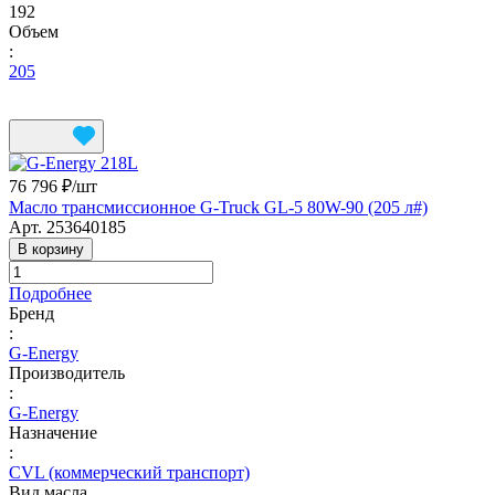
192
Объем
:
205
76 796 ₽/
шт
Масло трансмиссионное G-Truck GL-5 80W-90 (205 л#)
Арт.
253640185
В корзину
Подробнее
Бренд
:
G-Energy
Производитель
:
G-Energy
Назначение
:
CVL (коммерческий транспорт)
Вид масла