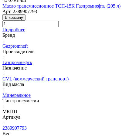
45 079 ₽/
шт
Масло трансмиссионное ТСП-15К Газпромнефть (205 л)
Арт.
2389907793
В корзину
Подробнее
Бренд
:
Gazpromneft
Производитель
:
Газпромнефть
Назначение
:
CVL (коммерческий транспорт)
Вид масла
:
Минеральное
Тип трансмиссии
:
МКПП
Артикул
:
2389907793
Вес