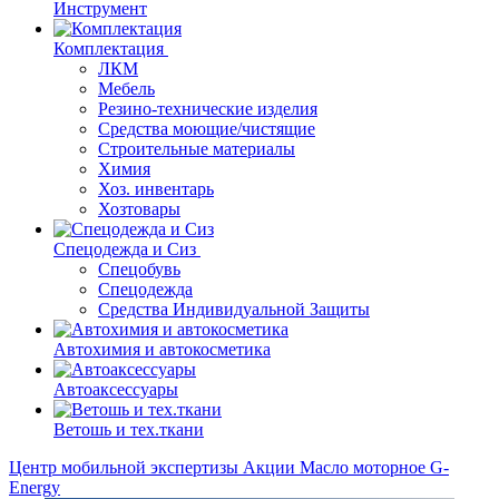
Инструмент
Комплектация
ЛКМ
Мебель
Резино-технические изделия
Средства моющие/чистящие
Строительные материалы
Химия
Хоз. инвентарь
Хозтовары
Спецодежда и Сиз
Спецобувь
Спецодежда
Средства Индивидуальной Защиты
Автохимия и автокосметика
Автоаксессуары
Ветошь и тех.ткани
Центр мобильной экспертизы
Акции
Масло моторное G-
Energy