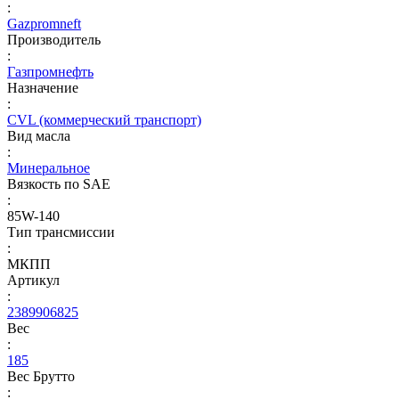
:
Gazpromneft
Производитель
:
Газпромнефть
Назначение
:
CVL (коммерческий транспорт)
Вид масла
:
Минеральное
Вязкость по SAE
:
85W-140
Тип трансмиссии
:
МКПП
Артикул
:
2389906825
Вес
:
185
Вес Брутто
: