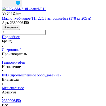
39 797 ₽/
шт
Масло турбинное ТП-22С Газпромнефть (178 кг 205 л)
Арт.
2389906450
В корзину
Подробнее
Бренд
:
Gazpromneft
Производитель
:
Газпромнефть
Назначение
:
IND (промышленное оборудование)
Вид масла
:
Минеральное
Артикул
:
2389906450
Вес