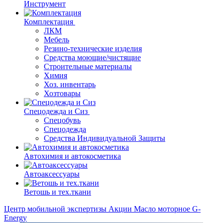
Инструмент
Комплектация
ЛКМ
Мебель
Резино-технические изделия
Средства моющие/чистящие
Строительные материалы
Химия
Хоз. инвентарь
Хозтовары
Спецодежда и Сиз
Спецобувь
Спецодежда
Средства Индивидуальной Защиты
Автохимия и автокосметика
Автоаксессуары
Ветошь и тех.ткани
Центр мобильной экспертизы
Акции
Масло моторное G-
Energy