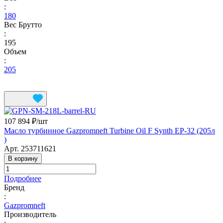
:
180
Вес Брутто
:
195
Объем
:
205
107 894 ₽/
шт
Масло турбинное Gazpromneft Turbine Oil F Synth EP-32 (205л
)
Арт.
253711621
В корзину
Подробнее
Бренд
:
Gazpromneft
Производитель