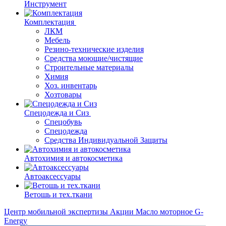
Инструмент
Комплектация
ЛКМ
Мебель
Резино-технические изделия
Средства моющие/чистящие
Строительные материалы
Химия
Хоз. инвентарь
Хозтовары
Спецодежда и Сиз
Спецобувь
Спецодежда
Средства Индивидуальной Защиты
Автохимия и автокосметика
Автоаксессуары
Ветошь и тех.ткани
Центр мобильной экспертизы
Акции
Масло моторное G-
Energy