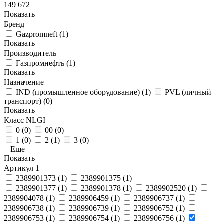
149 672
Показать
Бренд
Gazpromneft
(
1
)
Показать
Производитель
Газпромнефть
(
1
)
Показать
Назначение
IND (промышленное оборудование)
(
1
)
PVL (личный
транспорт)
(
0
)
Показать
Класс NLGI
0
(
0
)
00
(
0
)
1
(
0
)
2
(
1
)
3
(
0
)
+ Еще
Показать
Артикул
1
2389901373
(
1
)
2389901375
(
1
)
2389901377
(
1
)
2389901378
(
1
)
2389902520
(
1
)
2389904078
(
1
)
2389906459
(
1
)
2389906737
(
1
)
2389906738
(
1
)
2389906739
(
1
)
2389906752
(
1
)
2389906753
(
1
)
2389906754
(
1
)
2389906756
(
1
)