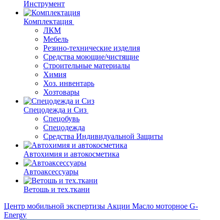
Инструмент
Комплектация
ЛКМ
Мебель
Резино-технические изделия
Средства моющие/чистящие
Строительные материалы
Химия
Хоз. инвентарь
Хозтовары
Спецодежда и Сиз
Спецобувь
Спецодежда
Средства Индивидуальной Защиты
Автохимия и автокосметика
Автоаксессуары
Ветошь и тех.ткани
Центр мобильной экспертизы
Акции
Масло моторное G-
Energy