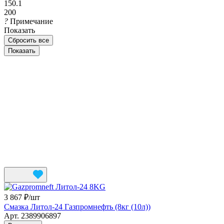
150.1
200
?
Примечание
Показать
Сбросить все
3 867 ₽/
шт
Смазка Литол-24 Газпромнефть (8кг (10л))
Арт.
2389906897