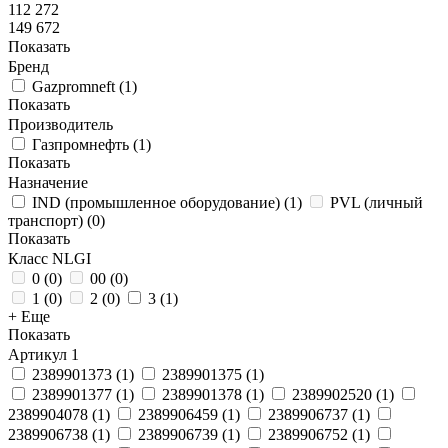
112 272
149 672
Показать
Бренд
Gazpromneft
(
1
)
Показать
Производитель
Газпромнефть
(
1
)
Показать
Назначение
IND (промышленное оборудование)
(
1
)
PVL (личный
транспорт)
(
0
)
Показать
Класс NLGI
0
(
0
)
00
(
0
)
1
(
0
)
2
(
0
)
3
(
1
)
+ Еще
Показать
Артикул
1
2389901373
(
1
)
2389901375
(
1
)
2389901377
(
1
)
2389901378
(
1
)
2389902520
(
1
)
2389904078
(
1
)
2389906459
(
1
)
2389906737
(
1
)
2389906738
(
1
)
2389906739
(
1
)
2389906752
(
1
)