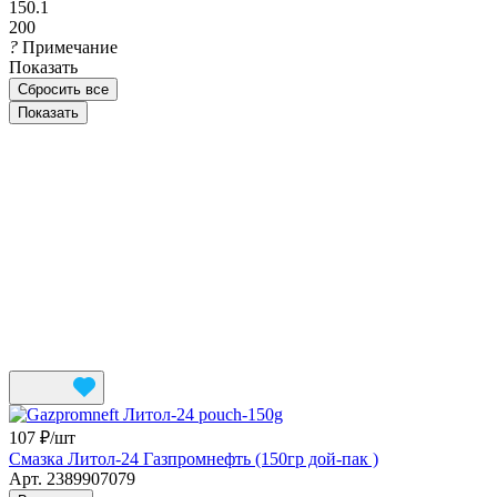
150.1
200
?
Примечание
Показать
Сбросить все
107 ₽/
шт
Смазка Литол-24 Газпромнефть (150гр дой-пак )
Арт.
2389907079