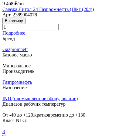
9 468 ₽/
шт
Смазка Литол-24 Газпромнефть (18кг (20л))
Арт.
2389904078
В корзину
Подробнее
Бренд
:
Gazpromneft
Базовое масло
:
Минеральное
Производитель
:
Газпромнефть
Назначение
:
IND (промышленное оборудование)
Диапазон рабочих температур
:
От -40 до +120,кратковременно до +130
Класс NLGI
:
3