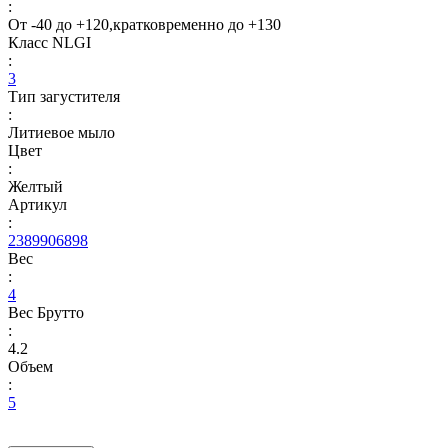
:
От -40 до +120,кратковременно до +130
Класс NLGI
:
3
Тип загустителя
:
Литиевое мыло
Цвет
:
Желтый
Артикул
:
2389906898
Вес
:
4
Вес Брутто
:
4.2
Объем
:
5