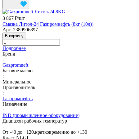
3 867 ₽/
шт
Смазка Литол-24 Газпромнефть (8кг (10л))
Арт.
2389906897
В корзину
Подробнее
Бренд
:
Gazpromneft
Базовое масло
:
Минеральное
Производитель
:
Газпромнефть
Назначение
:
IND (промышленное оборудование)
Диапазон рабочих температур
:
От -40 до +120,кратковременно до +130
Класс NLGI