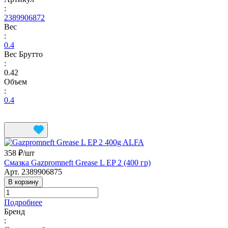
:
2389906872
Вес
:
0.4
Вес Брутто
:
0.42
Объем
:
0.4
358 ₽/
шт
Смазка Gazpromneft Grease L EP 2 (400 гр)
Арт.
2389906875
В корзину
Подробнее
Бренд
: