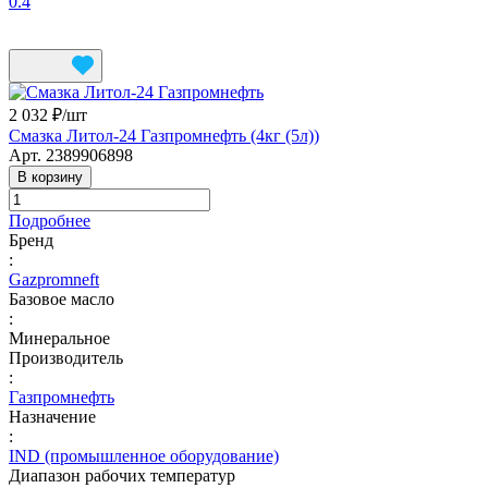
0.4
2 032 ₽/
шт
Смазка Литол-24 Газпромнефть (4кг (5л))
Арт.
2389906898
В корзину
Подробнее
Бренд
:
Gazpromneft
Базовое масло
:
Минеральное
Производитель
:
Газпромнефть
Назначение
:
IND (промышленное оборудование)
Диапазон рабочих температур