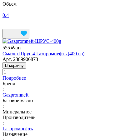
Объем
:
0.4
555 ₽/
шт
Смазка Шрус 4 Газпромнефть (400 гр)
Арт.
2389906873
В корзину
Подробнее
Бренд
:
Gazpromneft
Базовое масло
:
Минеральное
Производитель
:
Газпромнефть
Назначение
: