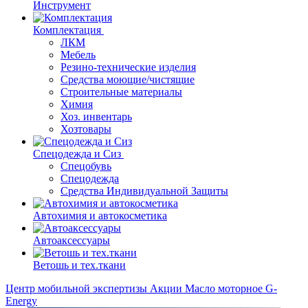
Инструмент
Комплектация
ЛКМ
Мебель
Резино-технические изделия
Средства моющие/чистящие
Строительные материалы
Химия
Хоз. инвентарь
Хозтовары
Спецодежда и Сиз
Спецобувь
Спецодежда
Средства Индивидуальной Защиты
Автохимия и автокосметика
Автоаксессуары
Ветошь и тех.ткани
Центр мобильной экспертизы
Акции
Масло моторное G-
Energy