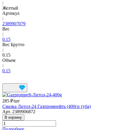
:
Желтый
Артикул
:
2389907079
Вес
:
0.15
Вес Брутто
:
0.15
Объем
:
0.15
285 ₽/
шт
Смазка Литол-24 Газпромнефть (400гр туба)
Арт.
2389906872
В корзину
Подробнее