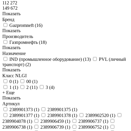
112 272
149 672
Показать
Бренд
Gazpromneft
(
16
)
Показать
Производитель
Газпромнефть
(
18
)
Показать
Назначение
IND (промышленное оборудование)
(
13
)
PVL (личный
транспорт)
(
2
)
Показать
Класс NLGI
0
(
1
)
00
(
1
)
1
(
1
)
2
(
11
)
3
(
4
)
+ Еще
Показать
Артикул
2389901373
(
1
)
2389901375
(
1
)
2389901377
(
1
)
2389901378
(
1
)
2389902520
(
1
)
2389904078
(
1
)
2389906459
(
1
)
2389906737
(
1
)
2389906738
(
1
)
2389906739
(
1
)
2389906752
(
1
)