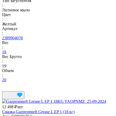
Тип загустителя
:
Литиевое мыло
Цвет
:
Желтый
Артикул
:
2389904078
Вес
:
18
Вес Брутто
:
19
Объем
:
20
12 498 ₽/
шт
Смазка Gazpromneft Grease L EP 1 (18 кг)