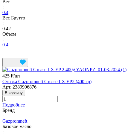
Вес
:
0.4
Вес Брутто
:
0.42
Объем
:
0.4
425 ₽/
шт
Смазка Gazpromneft Grease LX EP2 (400 гр)
Арт.
2389906876
В корзину
Подробнее
Бренд
:
Gazpromneft
Базовое масло
: