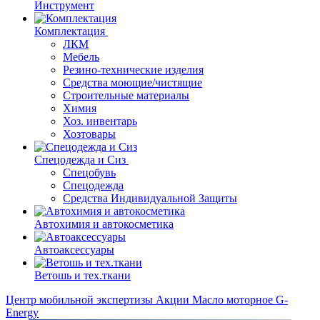
Инструмент
Комплектация
ЛКМ
Мебель
Резино-технические изделия
Средства моющие/чистящие
Строительные материалы
Химия
Хоз. инвентарь
Хозтовары
Спецодежда и Сиз
Спецобувь
Спецодежда
Средства Индивидуальной Защиты
Автохимия и автокосметика
Автоаксессуары
Ветошь и тех.ткани
Центр мобильной экспертизы
Акции
Масло моторное G-
Energy