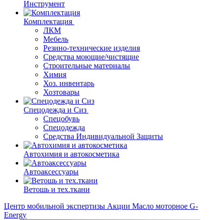
Инструмент
Комплектация
ЛКМ
Мебель
Резино-технические изделия
Средства моющие/чистящие
Строительные материалы
Химия
Хоз. инвентарь
Хозтовары
Спецодежда и Сиз
Спецобувь
Спецодежда
Средства Индивидуальной Защиты
Автохимия и автокосметика
Автоаксессуары
Ветошь и тех.ткани
Центр мобильной экспертизы
Акции
Масло моторное G-
Energy