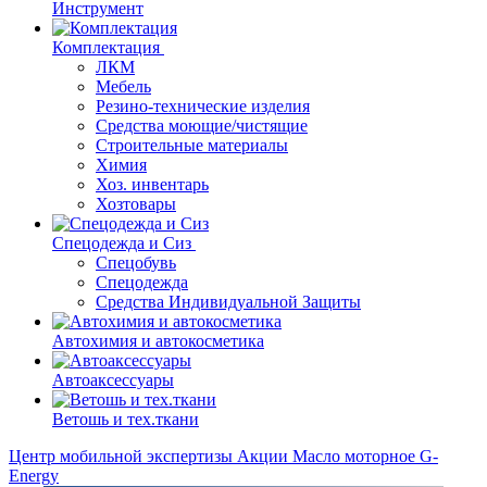
Инструмент
Комплектация
ЛКМ
Мебель
Резино-технические изделия
Средства моющие/чистящие
Строительные материалы
Химия
Хоз. инвентарь
Хозтовары
Спецодежда и Сиз
Спецобувь
Спецодежда
Средства Индивидуальной Защиты
Автохимия и автокосметика
Автоаксессуары
Ветошь и тех.ткани
Центр мобильной экспертизы
Акции
Масло моторное G-
Energy