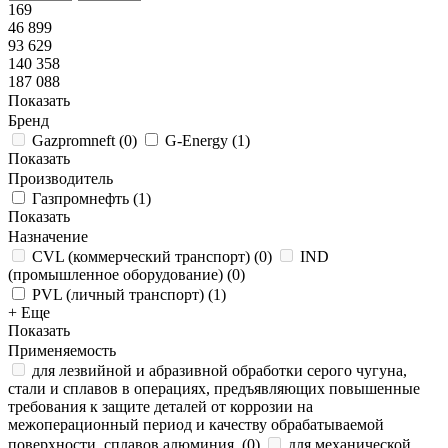
169
46 899
93 629
140 358
187 088
Показать
Бренд
Gazpromneft
(
0
)
G-Energy
(
1
)
Показать
Производитель
Газпромнефть
(
1
)
Показать
Назначение
CVL (коммерческий транспорт)
(
0
)
IND
(промышленное оборудование)
(
0
)
PVL (личный транспорт)
(
1
)
+ Еще
Показать
Применяемость
для лезвийной и абразивной обработки серого чугуна,
стали и сплавов в операциях, предъявляющих повышенные
требования к защите деталей от коррозии на
межоперационный период и качеству обрабатываемой
поверхности, сплавов алюминия.
(
0
)
для механической