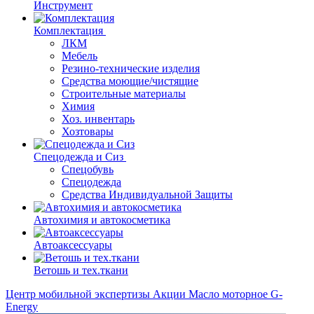
Инструмент
Комплектация
ЛКМ
Мебель
Резино-технические изделия
Средства моющие/чистящие
Строительные материалы
Химия
Хоз. инвентарь
Хозтовары
Спецодежда и Сиз
Спецобувь
Спецодежда
Средства Индивидуальной Защиты
Автохимия и автокосметика
Автоаксессуары
Ветошь и тех.ткани
Центр мобильной экспертизы
Акции
Масло моторное G-
Energy