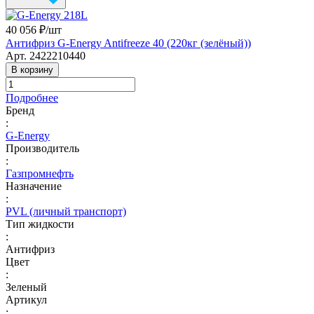
40 056 ₽/
шт
Антифриз G-Energy Antifreeze 40 (220кг (зелёный))
Арт.
2422210440
В корзину
Подробнее
Бренд
:
G-Energy
Производитель
:
Газпромнефть
Назначение
:
PVL (личный транспорт)
Тип жидкости
:
Антифриз
Цвет
:
Зеленый
Артикул
: