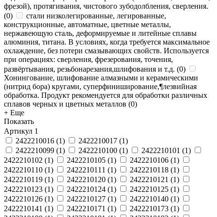
фрезой), протягивания, чистового зубодолбления, сверления.
(
0
)
стали низколегированные, легированные,
конструкционные, автоматные, цветные металлы,
нержавеющую сталь, деформируемые и литейные сплавы
алюминия, титана. В условиях, когда требуется максимальное
охлаждение, без потери смазывающих свойств. Используется
при операциях: сверления, фрезерования, точения,
развёртывания, резьбонарезания,шлифования и т.д.
(
0
)
Хонингование, шлифование алмазными и керамическими
(нитрид бора) кругами, суперфиниширование,¶лезвийная
обработка. Продукт рекомендуется для обработки различных
сплавов черных и цветных металлов
(
0
)
+ Еще
Показать
Артикул
1
2422210016
(
1
)
2422210017
(
1
)
2422210099
(
1
)
2422210100
(
1
)
2422210101
(
1
)
2422210102
(
1
)
2422210105
(
1
)
2422210106
(
1
)
2422210110
(
1
)
2422210111
(
1
)
2422210118
(
1
)
2422210119
(
1
)
2422210120
(
1
)
2422210121
(
1
)
2422210123
(
1
)
2422210124
(
1
)
2422210125
(
1
)
2422210126
(
1
)
2422210127
(
1
)
2422210140
(
1
)
2422210141
(
1
)
2422210171
(
1
)
2422210173
(
1
)