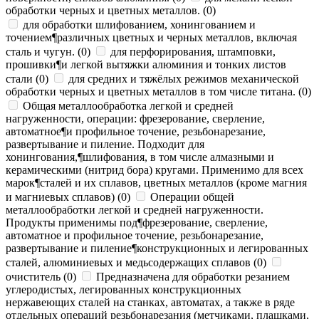
обработки черных и цветных металлов.
(
0
)
для обработки шлифованием, хонингованием и
точением¶различных цветных и черных металлов, включая
сталь и чугун.
(
0
)
для перфорирования, штамповки,
прошивки¶и легкой вытяжки алюминия и тонких листов
стали
(
0
)
для средних и тяжёлых режимов механической
обработки черных и цветных металлов в том числе титана.
(
0
)
Общая металлообработка легкой и средней
нагруженности, операции: фрезерование, сверление,
автоматное¶и профильное точение, резьбонарезание,
развертывание и пиление. Подходит для
хонингования,¶шлифования, в том числе алмазными и
керамическими (нитрид бора) кругами. Применимо для всех
марок¶сталей и их сплавов, цветных металлов (кроме магния
и магниевых сплавов)
(
0
)
Операции общей
металлообработки легкой и средней нагруженности.
Продукты применимы под¶фрезерование, сверление,
автоматное и профильное точение, резьбонарезание,
развертывание и пиление¶конструкционных и легированных
сталей, алюминиевых и медьсодержащих сплавов
(
0
)
очиститель
(
0
)
Предназначена для обработки резанием
углеродистых, легированных конструкционных
нержавеющих сталей на станках, автоматах, а также в ряде
отдельных операций резьбонарезания (метчиками, плашками,