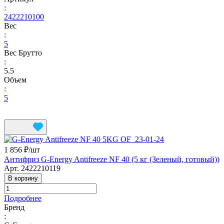
:
2422210100
Вес
:
5
Вес Брутто
:
5.5
Объем
:
5
1 856 ₽/
шт
Антифриз G-Energy Antifreeze NF 40 (5 кг (Зеленый, готовый))
Арт.
2422210119
В корзину
Подробнее
Бренд
: