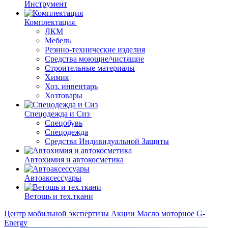
Инструмент
Комплектация
ЛКМ
Мебель
Резино-технические изделия
Средства моющие/чистящие
Строительные материалы
Химия
Хоз. инвентарь
Хозтовары
Спецодежда и Сиз
Спецобувь
Спецодежда
Средства Индивидуальной Защиты
Автохимия и автокосметика
Автоаксессуары
Ветошь и тех.ткани
Центр мобильной экспертизы
Акции
Масло моторное G-
Energy