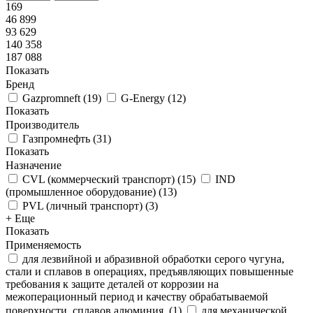
169
46 899
93 629
140 358
187 088
Показать
Бренд
Gazpromneft
(
19
)
G-Energy
(
12
)
Показать
Производитель
Газпромнефть
(
31
)
Показать
Назначение
CVL (коммерческий транспорт)
(
15
)
IND
(промышленное оборудование)
(
13
)
PVL (личный транспорт)
(
3
)
+ Еще
Показать
Применяемость
для лезвийной и абразивной обработки серого чугуна,
стали и сплавов в операциях, предъявляющих повышенные
требования к защите деталей от коррозии на
межоперационный период и качеству обрабатываемой
поверхности, сплавов алюминия.
(
1
)
для механической