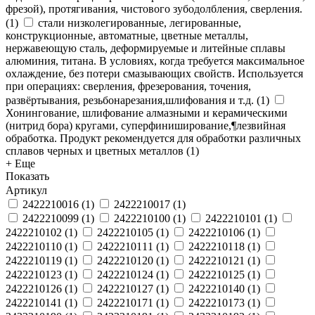
фрезой), протягивания, чистового зубодолбления, сверления.
(
1
)
стали низколегированные, легированные,
конструкционные, автоматные, цветные металлы,
нержавеющую сталь, деформируемые и литейные сплавы
алюминия, титана. В условиях, когда требуется максимальное
охлаждение, без потери смазывающих свойств. Используется
при операциях: сверления, фрезерования, точения,
развёртывания, резьбонарезания,шлифования и т.д.
(
1
)
Хонингование, шлифование алмазными и керамическими
(нитрид бора) кругами, суперфиниширование,¶лезвийная
обработка. Продукт рекомендуется для обработки различных
сплавов черных и цветных металлов
(
1
)
+ Еще
Показать
Артикул
2422210016
(
1
)
2422210017
(
1
)
2422210099
(
1
)
2422210100
(
1
)
2422210101
(
1
)
2422210102
(
1
)
2422210105
(
1
)
2422210106
(
1
)
2422210110
(
1
)
2422210111
(
1
)
2422210118
(
1
)
2422210119
(
1
)
2422210120
(
1
)
2422210121
(
1
)
2422210123
(
1
)
2422210124
(
1
)
2422210125
(
1
)
2422210126
(
1
)
2422210127
(
1
)
2422210140
(
1
)
2422210141
(
1
)
2422210171
(
1
)
2422210173
(
1
)