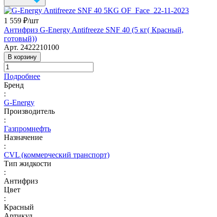
1 559 ₽/
шт
Антифриз G-Energy Antifreeze SNF 40 (5 кг( Красный,
готовый))
Арт.
2422210100
В корзину
Подробнее
Бренд
:
G-Energy
Производитель
:
Газпромнефть
Назначение
:
CVL (коммерческий транспорт)
Тип жидкости
:
Антифриз
Цвет
:
Красный
Артикул