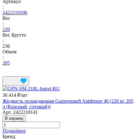
Артикул
:
2422210106
Вес
:
220
Вес Брутто
:
236
Объем
:
205
36 414 ₽/
шт
Жидкость охлаждающая Gazpromneft Antifreeze 40 (220 кг 205
л (Красный, готовый))
Арт.
2422210141
В корзину
Подробнее
Бренд