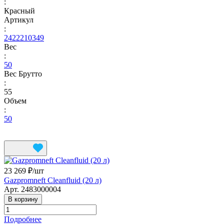
:
Красный
Артикул
:
2422210349
Вес
:
50
Вес Брутто
:
55
Объем
:
50
23 269 ₽/
шт
Gazpromneft Cleanfluid (20 л)
Арт.
2483000004
В корзину
Подробнее