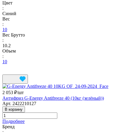
Цвет
:
Синий
Вес
:
10
Вес Брутто
:
10.2
Объем
:
10
2 053 ₽/
шт
Антифриз G-Energy Antifreeze 40 (10кг (зелёный))
Арт.
2422210127
В корзину
Подробнее
Бренд
: