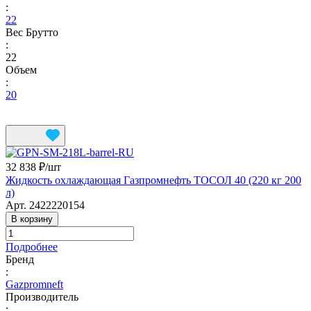
:
22
Вес Брутто
:
22
Объем
:
20
32 838 ₽/
шт
Жидкость охлаждающая Газпромнефть ТОСОЛ 40 (220 кг 200
л)
Арт.
2422220154
В корзину
Подробнее
Бренд
:
Gazpromneft
Производитель
: