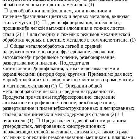
обработки черных и цветных металлов.
(
1
)
для обработки шлифованием, хонингованием и
точением¶различных цветных и черных металлов, включая
сталь и чугун.
(
1
)
для перфорирования, штамповки,
прошивки¶и легкой вытяжки алюминия и тонких листов
стали
(
2
)
для средних и тяжёлых режимов механической
обработки черных и цветных металлов в том числе титана.
(
1
)
Общая металлообработка легкой и средней
нагруженности, операции: фрезерование, сверление,
автоматное¶и профильное точение, резьбонарезание,
развертывание и пиление. Подходит для
хонингования,¶шлифования, в том числе алмазными и
керамическими (нитрид бора) кругами. Применимо для всех
марок¶сталей и их сплавов, цветных металлов (кроме магния
и магниевых сплавов)
(
1
)
Операции общей
металлообработки легкой и средней нагруженности.
Продукты применимы под¶фрезерование, сверление,
автоматное и профильное точение, резьбонарезание,
развертывание и пиление¶конструкционных и легированных
сталей, алюминиевых и медьсодержащих сплавов
(
2
)
очиститель
(
1
)
Предназначена для обработки резанием
углеродистых, легированных конструкционных
нержавеющих сталей на станках, автоматах, а также в ряде
отдельных операций резьбонарезания (метчиками, плашками,