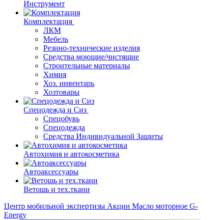
Инструмент
Комплектация
ЛКМ
Мебель
Резино-технические изделия
Средства моющие/чистящие
Строительные материалы
Химия
Хоз. инвентарь
Хозтовары
Спецодежда и Сиз
Спецобувь
Спецодежда
Средства Индивидуальной Защиты
Автохимия и автокосметика
Автоаксессуары
Ветошь и тех.ткани
Центр мобильной экспертизы
Акции
Масло моторное G-
Energy