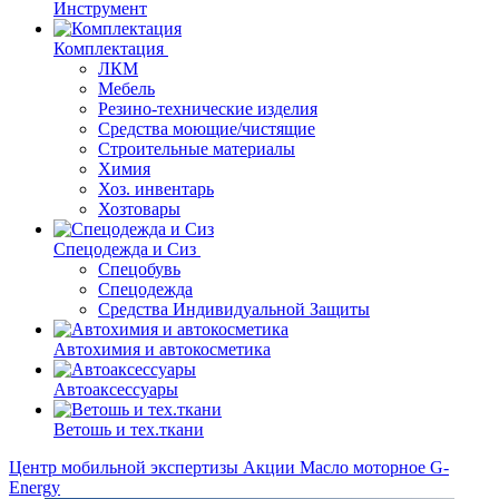
Инструмент
Комплектация
ЛКМ
Мебель
Резино-технические изделия
Средства моющие/чистящие
Строительные материалы
Химия
Хоз. инвентарь
Хозтовары
Спецодежда и Сиз
Спецобувь
Спецодежда
Средства Индивидуальной Защиты
Автохимия и автокосметика
Автоаксессуары
Ветошь и тех.ткани
Центр мобильной экспертизы
Акции
Масло моторное G-
Energy