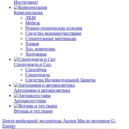
Инструмент
Комплектация
ЛКМ
Мебель
Резино-технические изделия
Средства моющие/чистящие
Строительные материалы
Химия
Хоз. инвентарь
Хозтовары
Спецодежда и Сиз
Спецобувь
Спецодежда
Средства Индивидуальной Защиты
Автохимия и автокосметика
Автоаксессуары
Ветошь и тех.ткани
Центр мобильной экспертизы
Акции
Масло моторное G-
Energy