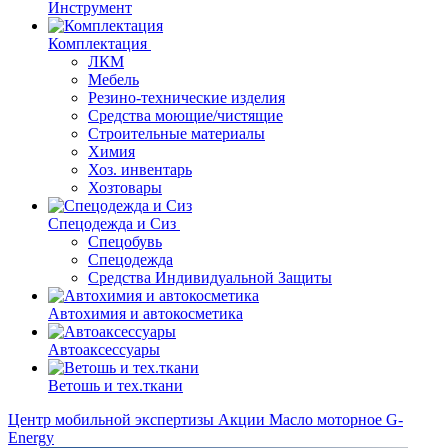
Инструмент
Комплектация
ЛКМ
Мебель
Резино-технические изделия
Средства моющие/чистящие
Строительные материалы
Химия
Хоз. инвентарь
Хозтовары
Спецодежда и Сиз
Спецобувь
Спецодежда
Средства Индивидуальной Защиты
Автохимия и автокосметика
Автоаксессуары
Ветошь и тех.ткани
Центр мобильной экспертизы
Акции
Масло моторное G-
Energy