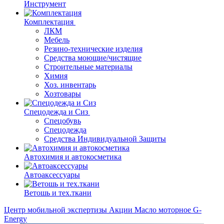
Инструмент
Комплектация
ЛКМ
Мебель
Резино-технические изделия
Средства моющие/чистящие
Строительные материалы
Химия
Хоз. инвентарь
Хозтовары
Спецодежда и Сиз
Спецобувь
Спецодежда
Средства Индивидуальной Защиты
Автохимия и автокосметика
Автоаксессуары
Ветошь и тех.ткани
Центр мобильной экспертизы
Акции
Масло моторное G-
Energy