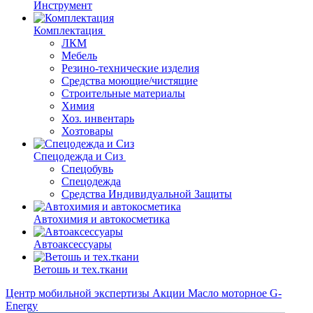
Инструмент
Комплектация
ЛКМ
Мебель
Резино-технические изделия
Средства моющие/чистящие
Строительные материалы
Химия
Хоз. инвентарь
Хозтовары
Спецодежда и Сиз
Спецобувь
Спецодежда
Средства Индивидуальной Защиты
Автохимия и автокосметика
Автоаксессуары
Ветошь и тех.ткани
Центр мобильной экспертизы
Акции
Масло моторное G-
Energy