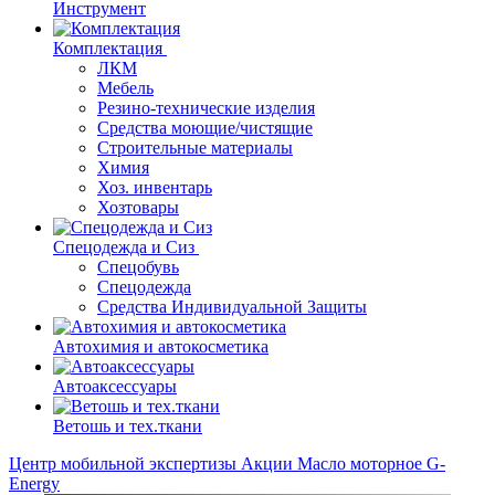
Инструмент
Комплектация
ЛКМ
Мебель
Резино-технические изделия
Средства моющие/чистящие
Строительные материалы
Химия
Хоз. инвентарь
Хозтовары
Спецодежда и Сиз
Спецобувь
Спецодежда
Средства Индивидуальной Защиты
Автохимия и автокосметика
Автоаксессуары
Ветошь и тех.ткани
Центр мобильной экспертизы
Акции
Масло моторное G-
Energy