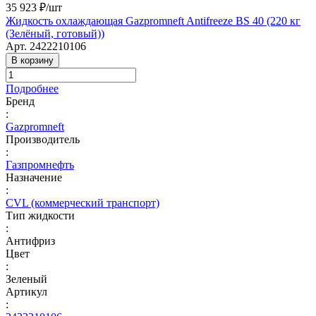
35 923 ₽/
шт
Жидкость охлаждающая Gazpromneft Antifreeze BS 40 (220 кг
(Зелёный, готовый))
Арт.
2422210106
В корзину
Подробнее
Бренд
:
Gazpromneft
Производитель
:
Газпромнефть
Назначение
:
CVL (коммерческий транспорт)
Тип жидкости
:
Антифриз
Цвет
:
Зеленый
Артикул
: