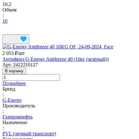
10.2
Объем
:
10
2 053 ₽/
шт
Антифриз G-Energy Antifreeze 40 (10кг (зелёный))
Арт.
2422210127
В корзину
Подробнее
Бренд
:
G-Energy
Производитель
:
Газпромнефть
Назначение
:
PVL (личный транспорт)