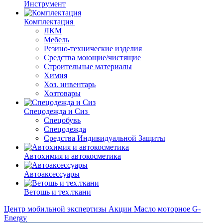
Инструмент
Комплектация
ЛКМ
Мебель
Резино-технические изделия
Средства моющие/чистящие
Строительные материалы
Химия
Хоз. инвентарь
Хозтовары
Спецодежда и Сиз
Спецобувь
Спецодежда
Средства Индивидуальной Защиты
Автохимия и автокосметика
Автоаксессуары
Ветошь и тех.ткани
Центр мобильной экспертизы
Акции
Масло моторное G-
Energy