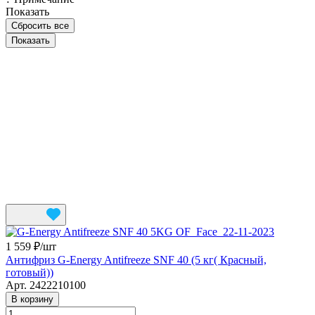
Показать
Сбросить все
1 559 ₽/
шт
Антифриз G-Energy Antifreeze SNF 40 (5 кг( Красный,
готовый))
Арт.
2422210100
В корзину