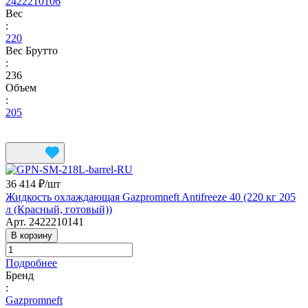
2422210106
Вес
:
220
Вес Брутто
:
236
Объем
:
205
36 414 ₽/
шт
Жидкость охлаждающая Gazpromneft Antifreeze 40 (220 кг 205
л (Красный, готовый))
Арт.
2422210141
В корзину
Подробнее
Бренд
:
Gazpromneft