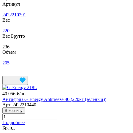
Артикул
:
2422210291
Вес
:
220
Вес Брутто
:
236
Объем
:
205
40 056 ₽/
шт
Антифриз G-Energy Antifreeze 40 (220кг (зелёный))
Арт.
2422210440
В корзину
Подробнее
Бренд