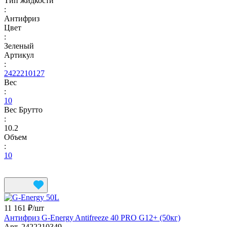
Тип жидкости
:
Антифриз
Цвет
:
Зеленый
Артикул
:
2422210127
Вес
:
10
Вес Брутто
:
10.2
Объем
:
10
11 161 ₽/
шт
Антифриз G-Energy Antifreeze 40 PRO G12+ (50кг)
Арт.
2422210349