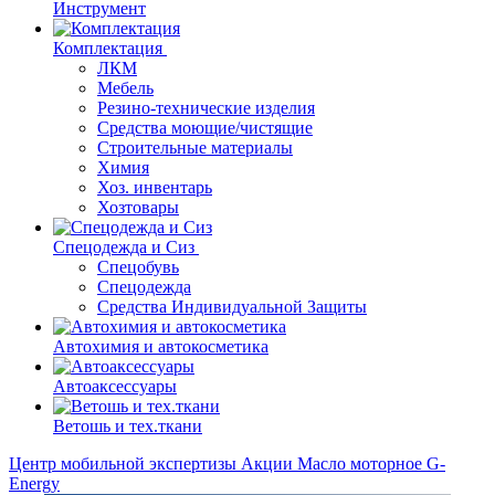
Инструмент
Комплектация
ЛКМ
Мебель
Резино-технические изделия
Средства моющие/чистящие
Строительные материалы
Химия
Хоз. инвентарь
Хозтовары
Спецодежда и Сиз
Спецобувь
Спецодежда
Средства Индивидуальной Защиты
Автохимия и автокосметика
Автоаксессуары
Ветошь и тех.ткани
Центр мобильной экспертизы
Акции
Масло моторное G-
Energy