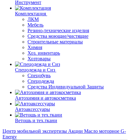
Инструмент
Комплектация
ЛКМ
Мебель
Резино-технические изделия
Средства моющие/чистящие
Строительные материалы
Химия
Хоз. инвентарь
Хозтовары
Спецодежда и Сиз
Спецобувь
Спецодежда
Средства Индивидуальной Защиты
Автохимия и автокосметика
Автоаксессуары
Ветошь и тех.ткани
Центр мобильной экспертизы
Акции
Масло моторное G-
Energy