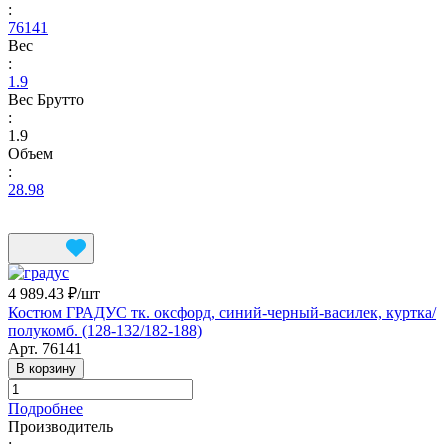
:
76141
Вес
:
1.9
Вес Брутто
:
1.9
Объем
:
28.98
4 989.43 ₽/
шт
Костюм ГРАДУС тк. оксфорд, синий-черный-василек, куртка/
полукомб. (128-132/182-188)
Арт.
76141
В корзину
Подробнее
Производитель
: