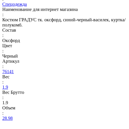
Спецодежда
Наименование для интернет магазина
:
Костюм ГРАДУС тк. оксфорд, синий-черный-василек, куртка/
полукомб.
Состав
:
Оксфорд
Цвет
:
Черный
Артикул
:
76141
Вес
:
1.9
Вес Брутто
:
1.9
Объем
:
28.98