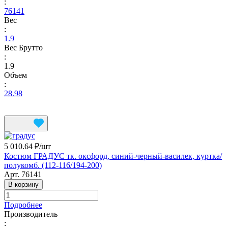
:
76141
Вес
:
1.9
Вес Брутто
:
1.9
Объем
:
28.98
5 010.64 ₽/
шт
Костюм ГРАДУС тк. оксфорд, синий-черный-василек, куртка/
полукомб. (112-116/194-200)
Арт.
76141
В корзину
Подробнее
Производитель
: