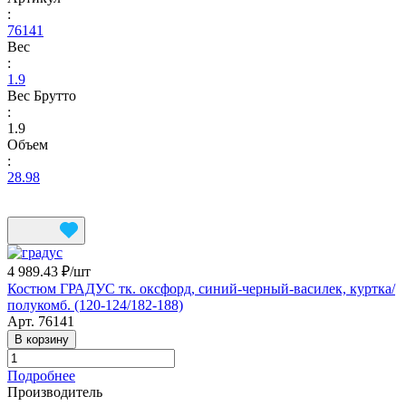
:
76141
Вес
:
1.9
Вес Брутто
:
1.9
Объем
:
28.98
4 989.43 ₽/
шт
Костюм ГРАДУС тк. оксфорд, синий-черный-василек, куртка/
полукомб. (120-124/182-188)
Арт.
76141
В корзину
Подробнее
Производитель