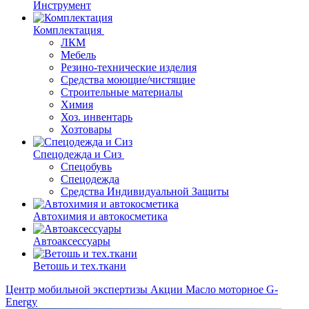
Инструмент
Комплектация
ЛКМ
Мебель
Резино-технические изделия
Средства моющие/чистящие
Строительные материалы
Химия
Хоз. инвентарь
Хозтовары
Спецодежда и Сиз
Спецобувь
Спецодежда
Средства Индивидуальной Защиты
Автохимия и автокосметика
Автоаксессуары
Ветошь и тех.ткани
Центр мобильной экспертизы
Акции
Масло моторное G-
Energy