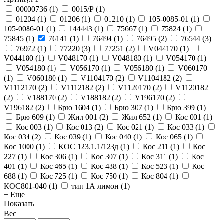
00000736
(
1
)
0015/Р
(
1
)
01204
(
1
)
01206
(
1
)
01210
(
1
)
105-0085-01
(
1
)
105-0086-01
(
1
)
144443
(
1
)
75667
(
1
)
75824
(
1
)
75845
(
1
)
76141
(
1
)
76494
(
1
)
76495
(
2
)
76544
(
3
)
76972
(
1
)
77220
(
3
)
77251
(
2
)
V044170
(
1
)
V044180
(
1
)
V048170
(
1
)
V048180
(
1
)
V054170
(
1
)
V054180
(
1
)
V056170
(
1
)
V056180
(
1
)
V060170
(
1
)
V060180
(
1
)
V1104170
(
2
)
V1104182
(
2
)
V1112170
(
2
)
V1112182
(
2
)
V1120170
(
2
)
V1120182
(
2
)
V188170
(
2
)
V188182
(
2
)
V196170
(
2
)
V196182
(
2
)
Брю 1604
(
1
)
Брю 307
(
1
)
Брю 399
(
1
)
Брю 609
(
1
)
Жил 001
(
2
)
Жил 652
(
1
)
Кос 001
(
1
)
Кос 003
(
1
)
Кос 013
(
2
)
Кос 021
(
1
)
Кос 033
(
1
)
Кос 034
(
2
)
Кос 039
(
1
)
Кос 040
(
1
)
Кос 065
(
1
)
Кос 1000
(
1
)
КОС 123.1.1/123д
(
1
)
Кос 211
(
1
)
Кос
227
(
1
)
Кос 306
(
1
)
Кос 307
(
1
)
Кос 311
(
1
)
Кос
401
(
1
)
Кос 465
(
1
)
Кос 488
(
1
)
Кос 523
(
1
)
Кос
688
(
1
)
Кос 725
(
1
)
Кос 750
(
1
)
Кос 804
(
1
)
КОС801-040
(
1
)
тип 1А лимон
(
1
)
+ Еще
Показать
Вес