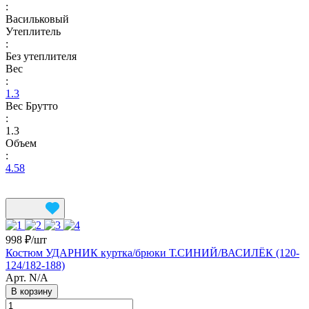
:
Васильковый
Утеплитель
:
Без утеплителя
Вес
:
1.3
Вес Брутто
:
1.3
Объем
:
4.58
998 ₽/
шт
Костюм УДАРНИК куртка/брюки Т.СИНИЙ/ВАСИЛЁК (120-
124/182-188)
Арт.
N/A
В корзину