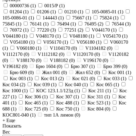
00000736
(
1
)
0015/Р
(
1
)
01204
(
1
)
01206
(
1
)
01210
(
1
)
105-0085-01
(
1
)
105-0086-01
(
1
)
144443
(
1
)
75667
(
1
)
75824
(
1
)
75845
(
1
)
76141
(
1
)
76494
(
1
)
76495
(
2
)
76544
(
3
)
76972
(
1
)
77220
(
3
)
77251
(
2
)
V044170
(
1
)
V044180
(
1
)
V048170
(
1
)
V048180
(
1
)
V054170
(
1
)
V054180
(
1
)
V056170
(
1
)
V056180
(
1
)
V060170
(
1
)
V060180
(
1
)
V1104170
(
0
)
V1104182
(
0
)
V1112170
(
0
)
V1112182
(
0
)
V1120170
(
0
)
V1120182
(
0
)
V188170
(
0
)
V188182
(
0
)
V196170
(
0
)
V196182
(
0
)
Брю 1604
(
0
)
Брю 307
(
1
)
Брю 399
(
0
)
Брю 609
(
0
)
Жил 001
(
0
)
Жил 652
(
0
)
Кос 001
(
1
)
Кос 003
(
1
)
Кос 013
(
2
)
Кос 021
(
0
)
Кос 033
(
1
)
Кос 034
(
2
)
Кос 039
(
1
)
Кос 040
(
1
)
Кос 065
(
1
)
Кос 1000
(
1
)
КОС 123.1.1/123д
(
1
)
Кос 211
(
1
)
Кос
227
(
1
)
Кос 306
(
1
)
Кос 307
(
1
)
Кос 311
(
1
)
Кос
401
(
1
)
Кос 465
(
1
)
Кос 488
(
1
)
Кос 523
(
1
)
Кос
688
(
1
)
Кос 725
(
0
)
Кос 750
(
1
)
Кос 804
(
0
)
КОС801-040
(
1
)
тип 1А лимон
(
0
)
+ Еще
Показать
Вес