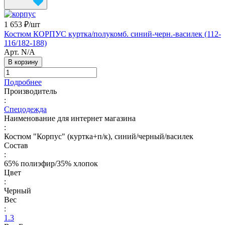
1 653 ₽/
шт
Костюм КОРПУС куртка/полукомб. синий-черн.-василек (112-
116/182-188)
Арт.
N/A
В корзину
Подробнее
Производитель
:
Спецодежда
Наименование для интернет магазина
:
Костюм "Корпус" (куртка+п/к), синий/черный/василек
Состав
:
65% полиэфир/35% хлопок
Цвет
:
Черный
Вес
:
1.3