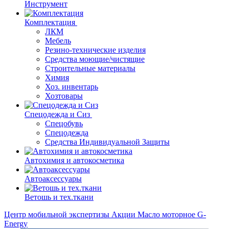
Инструмент
Комплектация
ЛКМ
Мебель
Резино-технические изделия
Средства моющие/чистящие
Строительные материалы
Химия
Хоз. инвентарь
Хозтовары
Спецодежда и Сиз
Спецобувь
Спецодежда
Средства Индивидуальной Защиты
Автохимия и автокосметика
Автоаксессуары
Ветошь и тех.ткани
Центр мобильной экспертизы
Акции
Масло моторное G-
Energy