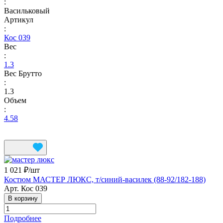
:
Васильковый
Артикул
:
Кос 039
Вес
:
1.3
Вес Брутто
:
1.3
Объем
:
4.58
1 021 ₽/
шт
Костюм МАСТЕР ЛЮКС, т/синий-василек (88-92/182-188)
Арт.
Кос 039
В корзину
Подробнее