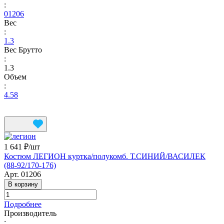
:
01206
Вес
:
1.3
Вес Брутто
:
1.3
Объем
:
4.58
1 641 ₽/
шт
Костюм ЛЕГИОН куртка/полукомб. Т.СИНИЙ/ВАСИЛЕК
(88-92/170-176)
Арт.
01206
В корзину
Подробнее
Производитель
: