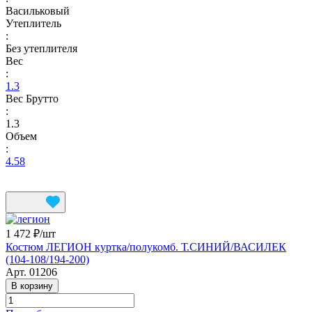
Васильковый
Утеплитель
:
Без утеплителя
Вес
:
1.3
Вес Брутто
:
1.3
Объем
:
4.58
1 472 ₽/
шт
Костюм ЛЕГИОН куртка/полукомб. Т.СИНИЙ/ВАСИЛЕК
(104-108/194-200)
Арт.
01206
В корзину