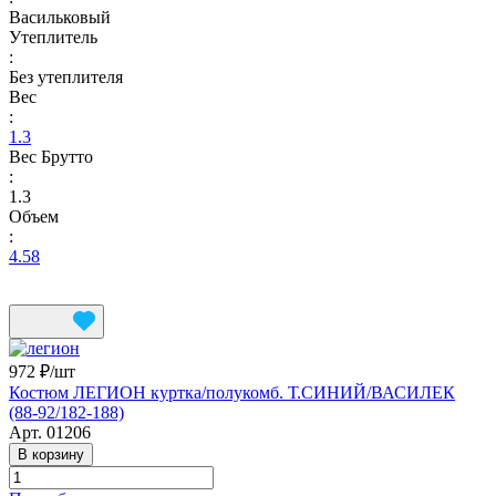
Васильковый
Утеплитель
:
Без утеплителя
Вес
:
1.3
Вес Брутто
:
1.3
Объем
:
4.58
972 ₽/
шт
Костюм ЛЕГИОН куртка/полукомб. Т.СИНИЙ/ВАСИЛЕК
(88-92/182-188)
Арт.
01206
В корзину