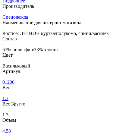
Подробнее
Производитель
:
Спецодежда
Наименование для интернет магазина
:
Костюм ЛЕГИОН куртка/полукомб, синий/василек
Состав
:
67% полиэфир/33% хлопок
Цвет
:
Васильковый
Артикул
:
01206
Вес
:
1.3
Вес Брутто
:
1.3
Объем
:
4.58