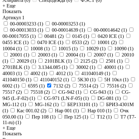
Алиранта
(
0
)
Спецодежда
(
0
)
ФЭСТ
(
0
)
+ Еще
Показать
Артикул
1
00-00003233
(
1
)
00-00003253
(
1
)
00-00013033
(
1
)
00-00014639
(
1
)
00-00014642
(
1
)
00-00017055
(
1
)
00481
(
2
)
0145
(
1
)
0420 ICE
(
1
)
0455 ICE
(
1
)
0470 ICE
(
1
)
0533
(
2
)
10001
(
2
)
10004
(
1
)
10008
(
1
)
10015
(
1
)
10029
(
1
)
10090
(
1
)
20001
(
1
)
20003
(
1
)
20004
(
1
)
20007
(
1
)
20010
(
1
)
20029
(
1
)
2101BLK
(
1
)
2125
(
2
)
2501
(
1
)
2701BLK
(
1
)
3.1344.085
(
1
)
30002
(
1
)
40001
(
1
)
40003
(
1
)
4002
(
1
)
4012
(
1
)
411040149
(
1
)
411040150
(
1
)
411040152
(
1
)
5K30
(
1
)
5Н 10кл
(
1
)
6002
(
1
)
6595
(
1
)
7132
(
2
)
75514
(
2
)
75516
(
2
)
75517
(
2
)
75518
(
2
)
CG-942
(
1
)
CG-943
(
1
)
CG-
945 (L-F-02)
(
1
)
CG-971 (LN-F-05)
(
1
)
DG-081
(
1
)
MG-112
(
1
)
MG-162
(
1
)
БЕР131101
(
1
)
БРИЗ-4301М
(
1
)
Кас 001.02
(
2
)
Нар 001
(
1
)
Нар 010
(
1
)
Очк
050.00
(
1
)
Пер 108
(
1
)
Пер 125
(
1
)
Т12
(
1
)
Т7 (Т7-
11-ru)
(
1
)
+ Еще
Показать