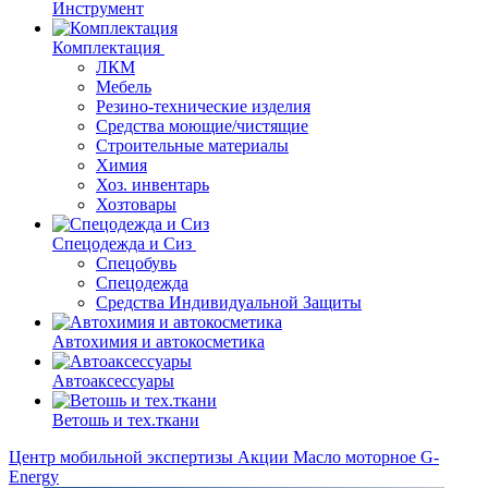
Инструмент
Комплектация
ЛКМ
Мебель
Резино-технические изделия
Средства моющие/чистящие
Строительные материалы
Химия
Хоз. инвентарь
Хозтовары
Спецодежда и Сиз
Спецобувь
Спецодежда
Средства Индивидуальной Защиты
Автохимия и автокосметика
Автоаксессуары
Ветошь и тех.ткани
Центр мобильной экспертизы
Акции
Масло моторное G-
Energy