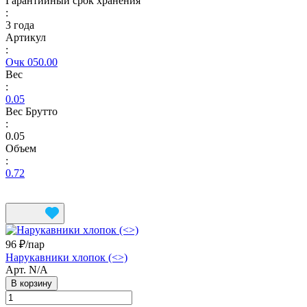
Гарантийный срок хранения
:
3 года
Артикул
:
Очк 050.00
Вес
:
0.05
Вес Брутто
:
0.05
Объем
:
0.72
96 ₽/
пар
Нарукавники хлопок (<>)
Арт.
N/A
В корзину