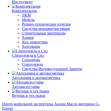
Инструмент
Комплектация
ЛКМ
Мебель
Резино-технические изделия
Средства моющие/чистящие
Строительные материалы
Химия
Хоз. инвентарь
Хозтовары
Спецодежда и Сиз
Спецобувь
Спецодежда
Средства Индивидуальной Защиты
Автохимия и автокосметика
Автоаксессуары
Ветошь и тех.ткани
Центр мобильной экспертизы
Акции
Масло моторное G-
Energy