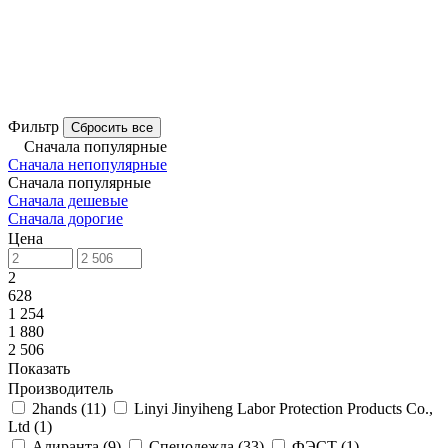
Фильтр
Сбросить все
Сначала популярные
Сначала непопулярные
Сначала популярные
Сначала дешевые
Сначала дорогие
Цена
2
628
1 254
1 880
2 506
Показать
Производитель
2hands
(
11
)
Linyi Jinyiheng Labor Protection Products Co.,
Ltd
(
1
)
Алиранта
(
9
)
Спецодежда
(
33
)
ФЭСТ
(
1
)