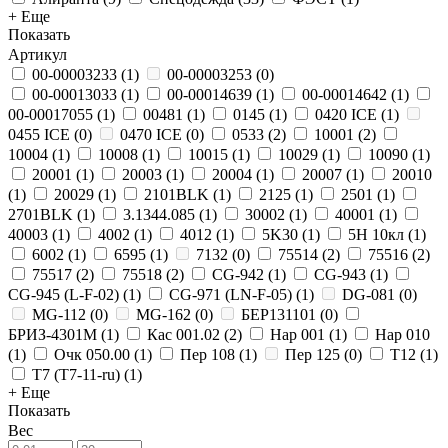
+ Еще
Показать
Артикул
00-00003233
(
1
)
00-00003253
(
0
)
00-00013033
(
1
)
00-00014639
(
1
)
00-00014642
(
1
)
00-00017055
(
1
)
00481
(
1
)
0145
(
1
)
0420 ICE
(
1
)
0455 ICE
(
0
)
0470 ICE
(
0
)
0533
(
2
)
10001
(
2
)
10004
(
1
)
10008
(
1
)
10015
(
1
)
10029
(
1
)
10090
(
1
)
20001
(
1
)
20003
(
1
)
20004
(
1
)
20007
(
1
)
20010
(
1
)
20029
(
1
)
2101BLK
(
1
)
2125
(
1
)
2501
(
1
)
2701BLK
(
1
)
3.1344.085
(
1
)
30002
(
1
)
40001
(
1
)
40003
(
1
)
4002
(
1
)
4012
(
1
)
5K30
(
1
)
5Н 10кл
(
1
)
6002
(
1
)
6595
(
1
)
7132
(
0
)
75514
(
2
)
75516
(
2
)
75517
(
2
)
75518
(
2
)
CG-942
(
1
)
CG-943
(
1
)
CG-945 (L-F-02)
(
1
)
CG-971 (LN-F-05)
(
1
)
DG-081
(
0
)
MG-112
(
0
)
MG-162
(
0
)
БЕР131101
(
0
)
БРИЗ-4301М
(
1
)
Кас 001.02
(
2
)
Нар 001
(
1
)
Нар 010
(
1
)
Очк 050.00
(
1
)
Пер 108
(
1
)
Пер 125
(
0
)
Т12
(
1
)
Т7 (Т7-11-ru)
(
1
)
+ Еще
Показать
Вес