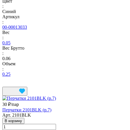
Цвет
:
Синий
Артикул
:
00-00013033
Вес
:
0.05
Вес Брутто
:
0.06
Объем
:
0.25
30 ₽/
пар
Перчатки 2101BLK (р.7)
Арт.
2101BLK
В корзину