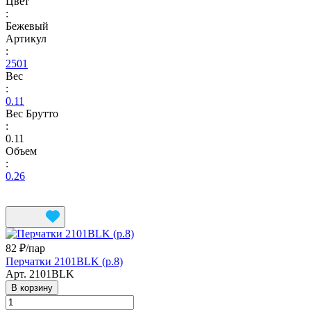
Цвет
:
Бежевый
Артикул
:
2501
Вес
:
0.11
Вес Брутто
:
0.11
Объем
:
0.26
82 ₽/
пар
Перчатки 2101BLK (р.8)
Арт.
2101BLK
В корзину