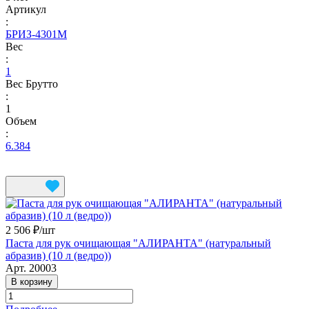
Артикул
:
БРИЗ-4301М
Вес
:
1
Вес Брутто
:
1
Объем
:
6.384
2 506 ₽/
шт
Паста для рук очищающая "АЛИРАНТА" (натуральный
абразив) (10 л (ведро))
Арт.
20003
В корзину