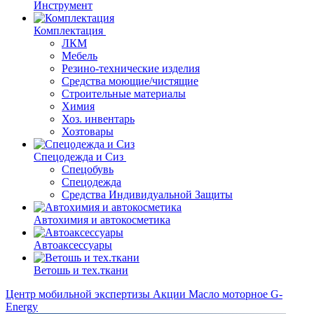
Инструмент
Комплектация
ЛКМ
Мебель
Резино-технические изделия
Средства моющие/чистящие
Строительные материалы
Химия
Хоз. инвентарь
Хозтовары
Спецодежда и Сиз
Спецобувь
Спецодежда
Средства Индивидуальной Защиты
Автохимия и автокосметика
Автоаксессуары
Ветошь и тех.ткани
Центр мобильной экспертизы
Акции
Масло моторное G-
Energy