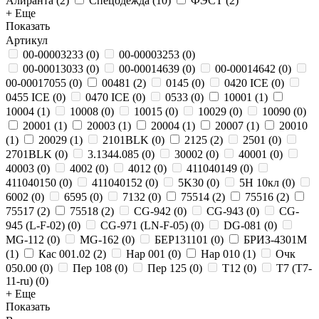
Алиранта
(
2
)
Спецодежда
(
10
)
ФЭСТ
(
2
)
+ Еще
Показать
Артикул
00-00003233
(
0
)
00-00003253
(
0
)
00-00013033
(
0
)
00-00014639
(
0
)
00-00014642
(
0
)
00-00017055
(
0
)
00481
(
2
)
0145
(
0
)
0420 ICE
(
0
)
0455 ICE
(
0
)
0470 ICE
(
0
)
0533
(
0
)
10001
(
1
)
10004
(
1
)
10008
(
0
)
10015
(
0
)
10029
(
0
)
10090
(
0
)
20001
(
1
)
20003
(
1
)
20004
(
1
)
20007
(
1
)
20010
(
1
)
20029
(
1
)
2101BLK
(
0
)
2125
(
2
)
2501
(
0
)
2701BLK
(
0
)
3.1344.085
(
0
)
30002
(
0
)
40001
(
0
)
40003
(
0
)
4002
(
0
)
4012
(
0
)
411040149
(
0
)
411040150
(
0
)
411040152
(
0
)
5K30
(
0
)
5Н 10кл
(
0
)
6002
(
0
)
6595
(
0
)
7132
(
0
)
75514
(
2
)
75516
(
2
)
75517
(
2
)
75518
(
2
)
CG-942
(
0
)
CG-943
(
0
)
CG-
945 (L-F-02)
(
0
)
CG-971 (LN-F-05)
(
0
)
DG-081
(
0
)
MG-112
(
0
)
MG-162
(
0
)
БЕР131101
(
0
)
БРИЗ-4301М
(
1
)
Кас 001.02
(
2
)
Нар 001
(
0
)
Нар 010
(
1
)
Очк
050.00
(
0
)
Пер 108
(
0
)
Пер 125
(
0
)
Т12
(
0
)
Т7 (Т7-
11-ru)
(
0
)
+ Еще
Показать