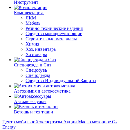
Инструмент
Комплектация
ЛКМ
Мебель
Резино-технические изделия
Средства моющие/чистящие
Строительные материалы
Химия
Хоз. инвентарь
Хозтовары
Спецодежда и Сиз
Спецобувь
Спецодежда
Средства Индивидуальной Защиты
Автохимия и автокосметика
Автоаксессуары
Ветошь и тех.ткани
Центр мобильной экспертизы
Акции
Масло моторное G-
Energy