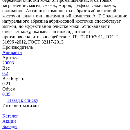
бережной очистки кожи от промышленных и бытовых
загрязнений: масел; смазок; жиров; графита; сажи; лаков;
силиконов. Активные компоненты: абразив абрикосовой
косточки, аллантоин, витаминный комплекс А+Е Содержание
натурального абразива абрикосовой косточки способствует
мягкой, но эффективной очистке кожи. Успокаивает и
смягчает кожу, оказывая антиоксидантное и
противовоспалительное действие. ТР ТС 019/2011, ГОСТ
31696 -2012, ГОСТ 32117-2013
Производитель
Алиранта
Артикул
20003
Вес
0.2
Вес Брутто
0.21
Объем
0.35
Назад к списку
Интернет-магазин
Каталог
Акции
Бренды