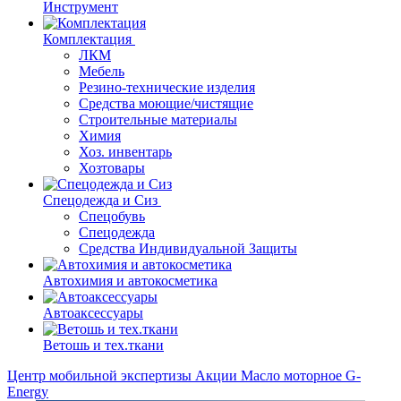
Инструмент
Комплектация
ЛКМ
Мебель
Резино-технические изделия
Средства моющие/чистящие
Строительные материалы
Химия
Хоз. инвентарь
Хозтовары
Спецодежда и Сиз
Спецобувь
Спецодежда
Средства Индивидуальной Защиты
Автохимия и автокосметика
Автоаксессуары
Ветошь и тех.ткани
Центр мобильной экспертизы
Акции
Масло моторное G-
Energy