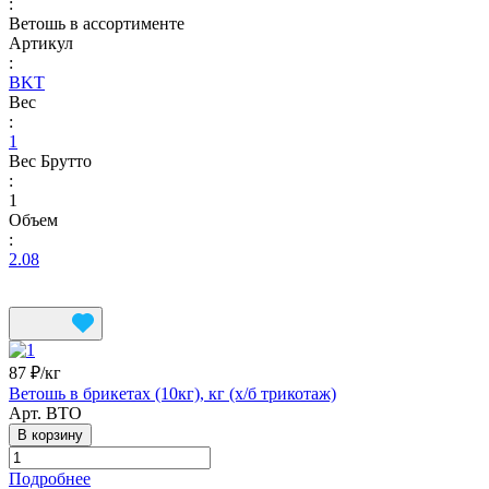
:
Ветошь в ассортименте
Артикул
:
BKT
Вес
:
1
Вес Брутто
:
1
Объем
:
2.08
87 ₽/
кг
Ветошь в брикетах (10кг), кг (х/б трикотаж)
Арт.
ВТО
В корзину
Подробнее