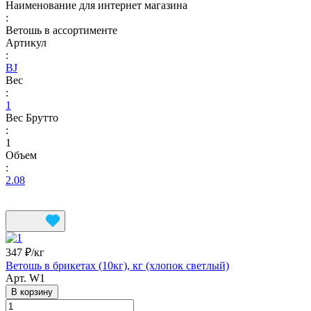
Наименование для интернет магазина
:
Ветошь в ассортименте
Артикул
:
BJ
Вес
:
1
Вес Брутто
:
1
Объем
:
2.08
347 ₽/
кг
Ветошь в брикетах (10кг), кг (хлопок светлый)
Арт.
W1
В корзину