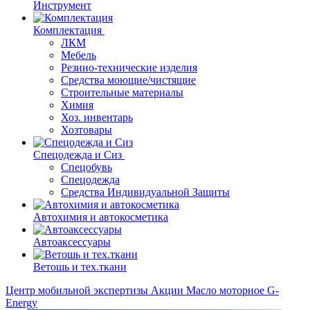
Инструмент
Комплектация
ЛКМ
Мебель
Резино-технические изделия
Средства моющие/чистящие
Строительные материалы
Химия
Хоз. инвентарь
Хозтовары
Спецодежда и Сиз
Спецобувь
Спецодежда
Средства Индивидуальной Защиты
Автохимия и автокосметика
Автоаксессуары
Ветошь и тех.ткани
Центр мобильной экспертизы
Акции
Масло моторное G-
Energy