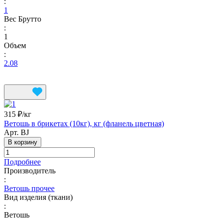
:
1
Вес Брутто
:
1
Объем
:
2.08
315 ₽/
кг
Ветошь в брикетах (10кг), кг (фланель цветная)
Арт.
BJ
В корзину
Подробнее
Производитель
:
Ветошь прочее
Вид изделия (ткани)
:
Ветошь