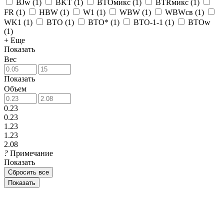
BJw
(
1
)
BKT
(
1
)
BTOмикс
(
1
)
BTRмикс
(
1
)
FR
(
1
)
HBW
(
1
)
W1
(
1
)
WBW
(
1
)
WBWсв
(
1
)
WK1
(
1
)
ВТО
(
1
)
ВТО*
(
1
)
ВТО-1-1
(
1
)
ВТОw
(
1
)
+ Еще
Показать
Вес
Показать
Объем
0.23
0.23
1.23
1.23
2.08
?
Примечание
Показать
Сбросить все