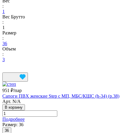
Вес
:
1
Вес Брутто
:
1
Размер
:
36
Объем
:
3
951 ₽/
пар
Сапоги ПВХ женские Step с МП, МБС/КЩС (h-34) (р.38)
Арт.
N/A
В корзину
Подробнее
Размер:
36
36