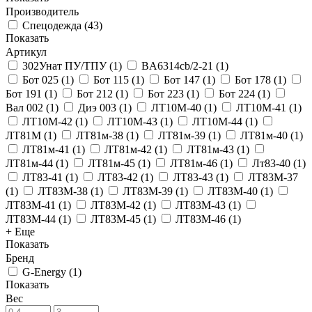
Производитель
Спецодежда
(
43
)
Показать
Артикул
302Унат ПУ/ТПУ
(
1
)
BA6314cb/2-21
(
1
)
Бот 025
(
1
)
Бот 115
(
1
)
Бот 147
(
1
)
Бот 178
(
1
)
Бот 191
(
1
)
Бот 212
(
1
)
Бот 223
(
1
)
Бот 224
(
1
)
Вал 002
(
1
)
Диэ 003
(
1
)
ЛТ10М-40
(
1
)
ЛТ10М-41
(
1
)
ЛТ10М-42
(
1
)
ЛТ10М-43
(
1
)
ЛТ10М-44
(
1
)
ЛТ81М
(
1
)
ЛТ81м-38
(
1
)
ЛТ81м-39
(
1
)
ЛТ81м-40
(
1
)
ЛТ81м-41
(
1
)
ЛТ81м-42
(
1
)
ЛТ81м-43
(
1
)
ЛТ81м-44
(
1
)
ЛТ81м-45
(
1
)
ЛТ81м-46
(
1
)
Лт83-40
(
1
)
ЛТ83-41
(
1
)
ЛТ83-42
(
1
)
ЛТ83-43
(
1
)
ЛТ83М-37
(
1
)
ЛТ83М-38
(
1
)
ЛТ83М-39
(
1
)
ЛТ83М-40
(
1
)
ЛТ83М-41
(
1
)
ЛТ83М-42
(
1
)
ЛТ83М-43
(
1
)
ЛТ83М-44
(
1
)
ЛТ83М-45
(
1
)
ЛТ83М-46
(
1
)
+ Еще
Показать
Бренд
G-Energy
(
1
)
Показать
Вес