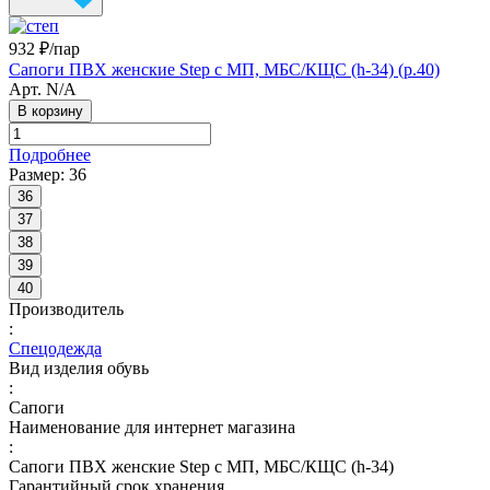
932 ₽/
пар
Сапоги ПВХ женские Step с МП, МБС/КЩС (h-34) (р.40)
Арт.
N/A
В корзину
Подробнее
Размер:
36
36
37
38
39
40
Производитель
:
Спецодежда
Вид изделия обувь
:
Сапоги
Наименование для интернет магазина
:
Сапоги ПВХ женские Step с МП, МБС/КЩС (h-34)
Гарантийный срок хранения