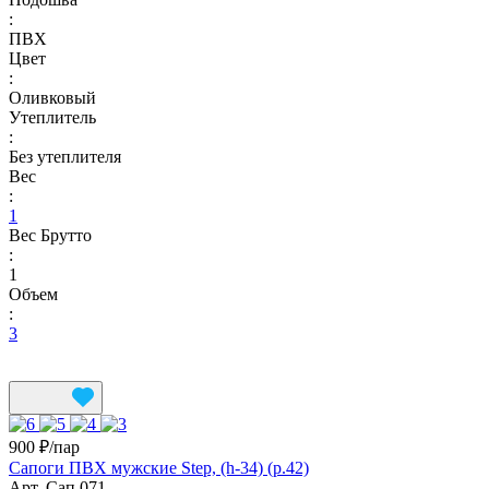
:
ПВХ
Цвет
:
Оливковый
Утеплитель
:
Без утеплителя
Вес
:
1
Вес Брутто
:
1
Объем
:
3
900 ₽/
пар
Сапоги ПВХ мужские Step, (h-34) (р.42)
Арт.
Сап 071