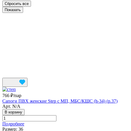
Сбросить все
766 ₽/
пар
Сапоги ПВХ женские Step с МП, МБС/КЩС (h-34) (р.37)
Арт.
N/A
В корзину
Подробнее
Размер:
36