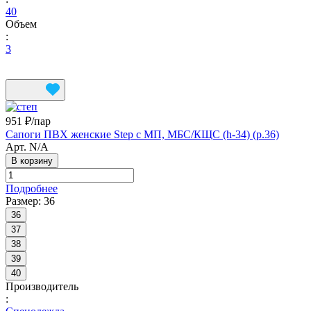
40
Объем
:
3
951 ₽/
пар
Сапоги ПВХ женские Step с МП, МБС/КЩС (h-34) (р.36)
Арт.
N/A
В корзину
Подробнее
Размер:
36
36
37
38
39
40
Производитель
: