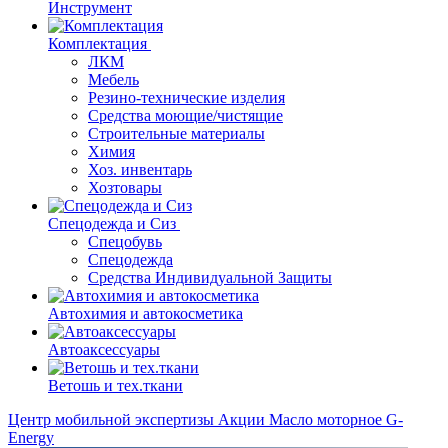
Инструмент
Комплектация
ЛКМ
Мебель
Резино-технические изделия
Средства моющие/чистящие
Строительные материалы
Химия
Хоз. инвентарь
Хозтовары
Спецодежда и Сиз
Спецобувь
Спецодежда
Средства Индивидуальной Защиты
Автохимия и автокосметика
Автоаксессуары
Ветошь и тех.ткани
Центр мобильной экспертизы
Акции
Масло моторное G-
Energy