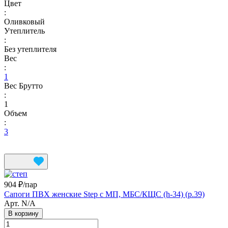
Цвет
:
Оливковый
Утеплитель
:
Без утеплителя
Вес
:
1
Вес Брутто
:
1
Объем
:
3
904 ₽/
пар
Сапоги ПВХ женские Step с МП, МБС/КЩС (h-34) (р.39)
Арт.
N/A
В корзину