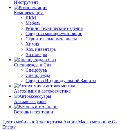
Инструмент
Комплектация
ЛКМ
Мебель
Резино-технические изделия
Средства моющие/чистящие
Строительные материалы
Химия
Хоз. инвентарь
Хозтовары
Спецодежда и Сиз
Спецобувь
Спецодежда
Средства Индивидуальной Защиты
Автохимия и автокосметика
Автоаксессуары
Ветошь и тех.ткани
Центр мобильной экспертизы
Акции
Масло моторное G-
Energy